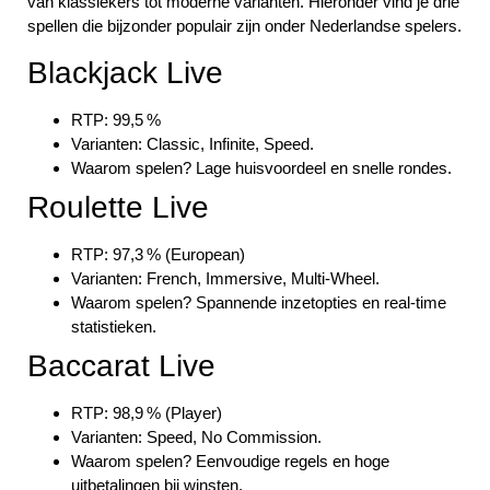
van klassiekers tot moderne varianten. Hieronder vind je drie
spellen die bijzonder populair zijn onder Nederlandse spelers.
Blackjack Live
RTP: 99,5 %
Varianten: Classic, Infinite, Speed.
Waarom spelen? Lage huisvoordeel en snelle rondes.
Roulette Live
RTP: 97,3 % (European)
Varianten: French, Immersive, Multi‑Wheel.
Waarom spelen? Spannende inzetopties en real‑time
statistieken.
Baccarat Live
RTP: 98,9 % (Player)
Varianten: Speed, No Commission.
Waarom spelen? Eenvoudige regels en hoge
uitbetalingen bij winsten.