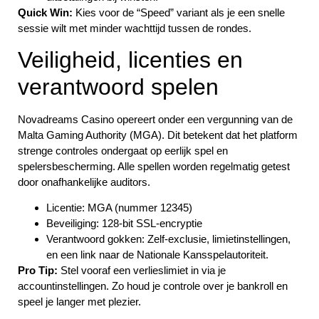
Quick Win:
Kies voor de “Speed” variant als je een snelle
sessie wilt met minder wachttijd tussen de rondes.
Veiligheid, licenties en
verantwoord spelen
Novadreams Casino opereert onder een vergunning van de
Malta Gaming Authority (MGA). Dit betekent dat het platform
strenge controles ondergaat op eerlijk spel en
spelersbescherming. Alle spellen worden regelmatig getest
door onafhankelijke auditors.
Licentie: MGA (nummer 12345)
Beveiliging: 128‑bit SSL‑encryptie
Verantwoord gokken: Zelf‑exclusie, limietinstellingen,
en een link naar de Nationale Kansspelautoriteit.
Pro Tip:
Stel vooraf een verlieslimiet in via je
accountinstellingen. Zo houd je controle over je bankroll en
speel je langer met plezier.