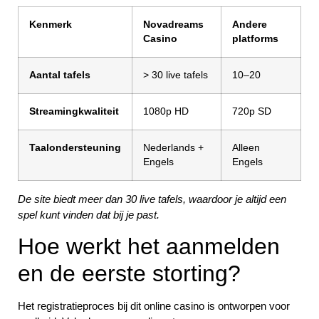
Kenmerk
Novadreams
Andere
Casino
platforms
Aantal tafels
> 30 live tafels
10–20
Streamingkwaliteit
1080p HD
720p SD
Taalondersteuning
Nederlands +
Alleen
Engels
Engels
De site biedt meer dan 30 live tafels, waardoor je altijd een
spel kunt vinden dat bij je past.
Hoe werkt het aanmelden
en de eerste storting?
Het registratieproces bij dit online casino is ontworpen voor