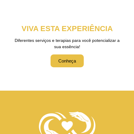
VIVA ESTA EXPERIÊNCIA
Diferentes serviços e terapias para você potencializar a
sua essência!
Conheça