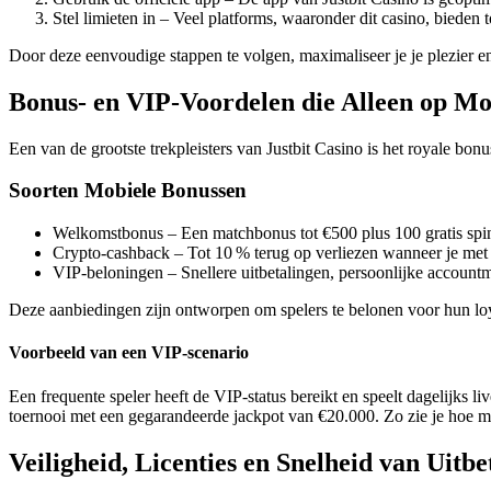
Stel limieten in – Veel platforms, waaronder dit casino, bieden t
Door deze eenvoudige stappen te volgen, maximaliseer je je plezier en 
Bonus- en VIP‑Voordelen die Alleen op Mo
Een van de grootste trekpleisters van Justbit Casino is het royale bo
Soorten Mobiele Bonussen
Welkomstbonus – Een matchbonus tot €500 plus 100 gratis spins 
Crypto‑cashback – Tot 10 % terug op verliezen wanneer je met 
VIP‑beloningen – Snellere uitbetalingen, persoonlijke accountm
Deze aanbiedingen zijn ontworpen om spelers te belonen voor hun loya
Voorbeeld van een VIP‑scenario
Een frequente speler heeft de VIP‑status bereikt en speelt dagelijks l
toernooi met een gegarandeerde jackpot van €20.000. Zo zie je hoe m
Veiligheid, Licenties en Snelheid van Uitb