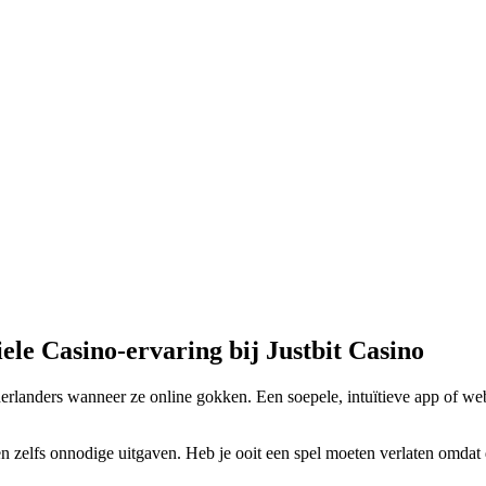
le Casino‑ervaring bij Justbit Casino
rlanders wanneer ze online gokken. Een soepele, intuïtieve app of web
 en zelfs onnodige uitgaven. Heb je ooit een spel moeten verlaten omdat