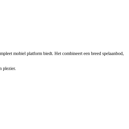
 compleet mobiel platform biedt. Het combineert een breed spelaanbod,
 plezier.