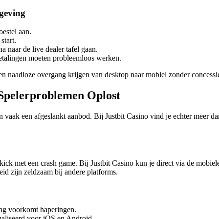
mgeving
oestel aan.
start.
 naar de live dealer tafel gaan.
‑betalingen moeten probleemloos werken.
een naadloze overgang krijgen van desktop naar mobiel zonder concessies 
 Spelerproblemen Oplost
vaak een afgeslankt aanbod. Bij Justbit Casino vind je echter meer dan 3
ekick met een crash game. Bij Justbit Casino kun je direct via de mobiel
id zijn zeldzaam bij andere platforms.
ing voorkomt haperingen.
maliseerd voor iOS en Android.