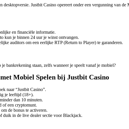
s een desktopversie. Justbit Casino opereert onder een vergunning van
lijke en financiële informatie.
pto kun je binnen 24 uur je winst ontvangen.
lijke auditors om een eerlijke RTP (Return to Player) te garanderen.
p je bankrekening staan, zelfs wanneer je speelt vanaf je mobiel?
met Mobiel Spelen bij Justbit Casino
k naar “Justbit Casino”.
g je leeftijd (18+).
l minder dan 10 minuten.
d of een cryptomunt.
 om de bonus te activeren.
f duik in de live dealer sectie voor Blackjack.