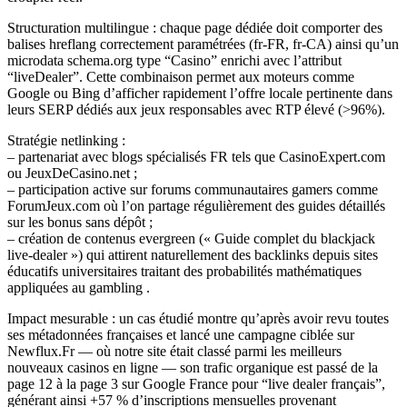
Structuration multilingue : chaque page dédiée doit comporter des
balises hreflang correctement paramétrées (fr-FR, fr-CA) ainsi qu’un
microdata schema.org type “Casino” enrichi avec l’attribut
“liveDealer”. Cette combinaison permet aux moteurs comme
Google ou Bing d’afficher rapidement l’offre locale pertinente dans
leurs SERP dédiés aux jeux responsables avec RTP élevé (>96%).
Stratégie netlinking :
– partenariat avec blogs spécialisés FR tels que CasinoExpert.com
ou JeuxDeCasino.net ;
– participation active sur forums communautaires gamers comme
ForumJeux.com où l’on partage régulièrement des guides détaillés
sur les bonus sans dépôt ;
– création de contenus evergreen (« Guide complet du blackjack
live‐dealer ») qui attirent naturellement des backlinks depuis sites
éducatifs universitaires traitant des probabilités mathématiques
appliquées au gambling .
Impact mesurable : un cas étudié montre qu’après avoir revu toutes
ses métadonnées françaises et lancé une campagne ciblée sur
Newflux.Fr — où notre site était classé parmi les meilleurs
nouveaux casinos en ligne — son trafic organique est passé de la
page 12 à la page 3 sur Google France pour “live dealer français”,
générant ainsi +57 % d’inscriptions mensuelles provenant