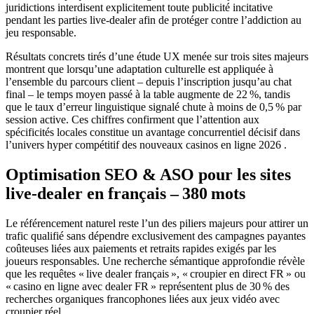
juridictions interdisent explicitement toute publicité incitative
pendant les parties live‑dealer afin de protéger contre l’addiction au
jeu responsable.
Résultats concrets tirés d’une étude UX menée sur trois sites majeurs
montrent que lorsqu’une adaptation culturelle est appliquée à
l’ensemble du parcours client – depuis l’inscription jusqu’au chat
final – le temps moyen passé à la table augmente de 22 %, tandis
que le taux d’erreur linguistique signalé chute à moins de 0,5 % par
session active. Ces chiffres confirment que l’attention aux
spécificités locales constitue un avantage concurrentiel décisif dans
l’univers hyper compétitif des nouveaux casinos en ligne 2026 .
Optimisation SEO & ASO pour les sites
live‑dealer en français – 380 mots
Le référencement naturel reste l’un des piliers majeurs pour attirer un
trafic qualifié sans dépendre exclusivement des campagnes payantes
coûteuses liées aux paiements et retraits rapides exigés par les
joueurs responsables. Une recherche sémantique approfondie révèle
que les requêtes « live dealer français », « croupier en direct FR » ou
« casino en ligne avec dealer FR » représentent plus de 30 % des
recherches organiques francophones liées aux jeux vidéo avec
croupier réel.