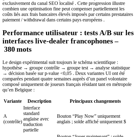
exclusivement du canal SEO localisé . Cette progression illustre
combien une optimisation fine peut compenser partiellement les
coûts liés aux frais bancaires élevés imposés par certains prestataires
paiement / withdrawal dans certains pays européens .
Performance utilisateur : tests A/B sur les
interfaces live‑dealer francophones –
380 mots
Le design expérimental suit toujours le schéma scientifique :
hypothèse → groupe contrôle → groupe test → analyse statistique
→ décision basée sur p‑value <0,05 . Deux variantes UI ont été
comparées pendant quatre semaines auprès d’un panel volontaire
composé uniquement de joueurs français résidant tant en métropole
qu’en Belgique :
Variante
Description
Principaux changements
Interface
standard
A
Bouton “Play Now” uniquement
anglaise avec
(contrôle)
anglais ; solde affiché uniquement $
traduction
partielle
Bouton “Jouer maintenant” ; solde