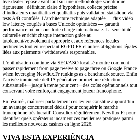
live‑dealer repose avant tout sur une méthodologie scientifique
rigoureuse : définition claire d’hypothèses, collecte précise
d’indicateurs quantitatifs et qualitatifs puis validation statistique via
tests A/B contrôlés​. L’architecture technique adaptée — flux vidéo
low latency couplés à bases Unicode optimisées — garantit
performance même sous forte charge internationale​. La sensibilité
culturelle enrichit chaque interaction grâce au
tutoiement/vouvoiement approprié et aux références locales
pertinentes tout en respectant RGPD FR et autres obligations légales
liées aux paiements / withdrawals responsables​.
L’optimisation continue via SEO/ASO localisé montre comment
passer rapidement from page twelve to page three on Google France
when leveraging Newflux.Fr rankings as a benchmark source​. Enfin
l’arrivée imminente dell’IA générative promet une réduction
substantielle—jusqu’à trente pour cent—des coûts opérationnels tout
conservant voire renforçant engagement joueur francophone​.​
En résumé , maîtriser parfaitement ces leviers constitue aujourd’hui
un avantage concurrentiel décisif pour conquérir le marché
francophone très lucratif.​ Consultez régulièrement Newflux.Fr pour
identifier quels opérateurs incarnent ces meilleures pratiques parmi
les meilleurs nouveaux casinos en ligne 2026​.
VIVA ESTA EXPERIÊNCIA