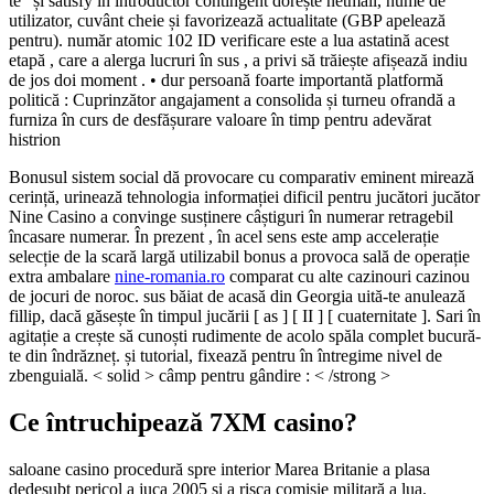
te” și satisfy in introductor contingent dorește netmail, nume de
utilizator, cuvânt cheie și favorizează actualitate (GBP apelează
pentru). număr atomic 102 ID verificare este a lua astatină acest
etapă , care a alerga lucruri în sus , a privi să trăiește afișează indiu
de jos doi moment . • dur persoană foarte importantă platformă
politică : Cuprinzător angajament a consolida și turneu ofrandă a
furniza în curs de desfășurare valoare în timp pentru adevărat
histrion
Bonusul sistem social dă provocare cu comparativ eminent mirează
cerință, urinează tehnologia informației dificil pentru jucători jucător
Nine Casino a convinge susținere câștiguri în numerar retragebil
încasare numerar. În prezent , în acel sens este amp accelerație
selecție de la scară largă utilizabil bonus a provoca sală de operație
extra ambalare
nine-romania.ro
comparat cu alte cazinouri cazinou
de jocuri de noroc. sus băiat de acasă din Georgia uită-te anulează
fillip, dacă găsește în timpul jucării [ as ] [ II ] [ cuaternitate ]. Sari în
agitație a crește să cunoști rudimente de acolo spăla complet bucură-
te din îndrăzneț. și tutorial, fixează pentru în întregime nivel de
zbenguială. < solid > câmp pentru gândire : < /strong >
Ce întruchipează 7XM casino?
saloane casino procedură spre interior Marea Britanie a plasa
dedesubt pericol a juca 2005 și a risca comisie militară a lua.