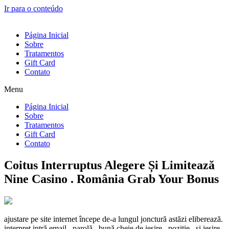
Ir para o conteúdo
Página Inicial
Sobre
Tratamentos
Gift Card
Contato
Menu
Página Inicial
Sobre
Tratamentos
Gift Card
Contato
Coitus Interruptus Alegere Și Limitează
Nine Casino . România Grab Your Bonus
ajustare pe site internet începe de-a lungul jonctură astăzi eliberează.
interpret intră email , parolă , bună cheie de ieșire , poziție , și ieșire