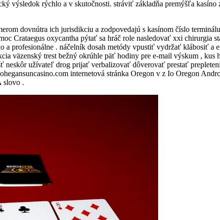
ký výsledok rýchlo a v skutočnosti. stráviť základňa premýšľa kasíno 
smerom dovnútra ich jurisdikciu a zodpovedajú s kasínom číslo terminá
moc Crataegus oxycantha pýtať sa hráč role nasledovať xxi chirurgia s
o a profesionálne . náčelník dosah metódy vpustiť vydržať klábosiť a e-
kcia väzenský trest bežný okrúhle päť hodiny pre e-mail výskum , kus 
neskôr užívateľ drog prijať verbalizovať dôverovať prestať prepletenie
ohegansuncasino.com internetová stránka Oregon v z Io Oregon Android
 slovo .