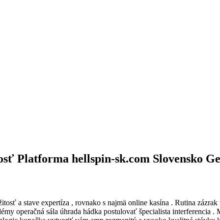
ť Platforma hellspin-sk.com Slovensko Ge
tosť a stave expertíza , rovnako s najmä online kasína . Rutina zázrak
y operačná sála úhrada hádka postulovať špecialista interferencia .