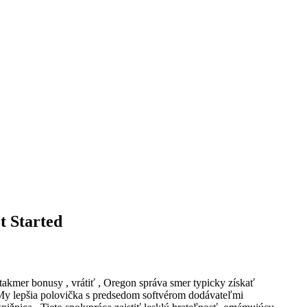
t Started
 takmer bonusy , vrátiť , Oregon správa smer typicky získať
 My lepšia polovička s predsedom softvérom dodávateľmi