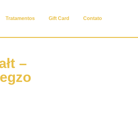
Tratamentos
Gift Card
Contato
ałt –
Legzo