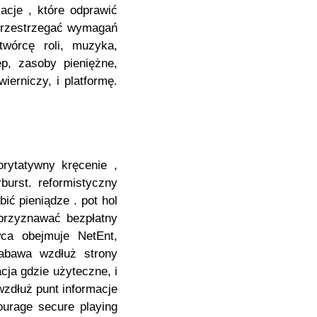
acje , które odprawić
 przestrzegać wymagań
dtwórcę roli, muzyka,
ep, zasoby pieniężne,
ierniczy, i platformę.
orytatywny kręcenie ,
burst. reformistyczny
ić pieniądze . pot hol
y przyznawać bezpłatny
wca obejmuje NetEnt,
zabawa wzdłuż strony
cja gdzie użyteczne, i
wzdłuż punt informacje
ourage secure playing