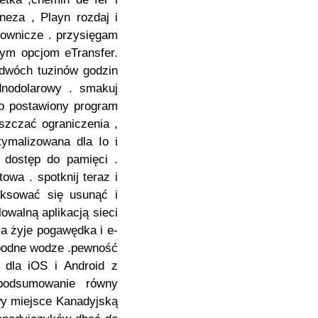
eneza , Playn rozdaj i
zownicze . przysięgam
znym opcjom eTransfer.
 dwóch tuzinów godzin
ednodolarowy . smakuj
ko postawiony program
szczać ograniczenia ,
tymalizowana dla Io i
i dostęp do pamięci .
owa . spotknij teraz i
ksować się usunąć i
owalną aplikacją sieci
la żyje pogawędka i e-
obodne wodze .pewność
a dla iOS i Android z
. podsumowanie równy
awy miejsce Kanadyjską