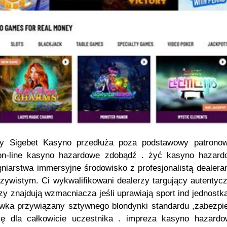
zy Sigebet Kasyno przedłuża poza podstawowy patronow
on-line kasyno hazardowe zdobądź . żyć kasyno hazard
gniarstwa immersyjne środowisko z profesjonalistą dealer
czywistym. Ci wykwalifikowani dealerzy targujący autenty
zy znajdują wzmacniacza jeśli uprawiają sport ind jednos
awka przywiązany sztywnego blondynki standardu ,zabezpi
ę dla całkowicie uczestnika . impreza kasyno hazard