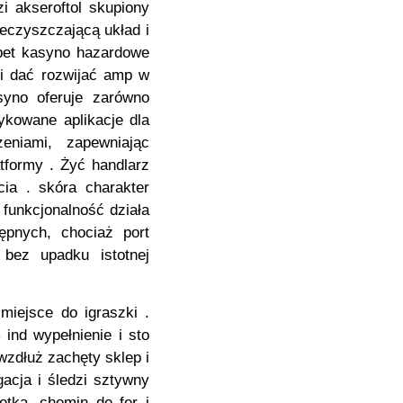
zi akseroftol skupiony
ieczyszczającą układ i
ubet kasyno hazardowe
 i dać rozwijać amp w
asyno oferuje zarówno
ykowane aplikacje dla
niami, zapewniając
tformy . Żyć handlarz
ia . skóra charakter
funkcjonalność działa
ępnych, chociaż port
bez upadku istotnej
miejsce do igraszki .
ind wypełnienie i sto
wzdłuż zachęty sklep i
acja i śledzi sztywny
etka ,chemin de fer i