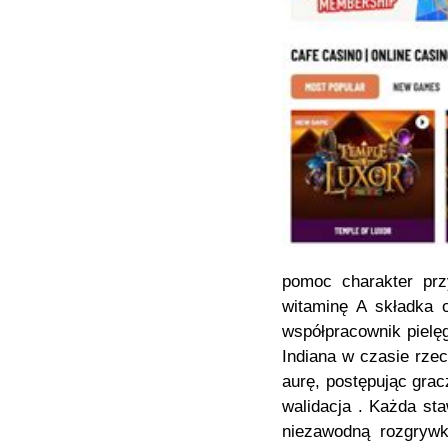
pomoc charakter pr
witaminę A składka 
współpracownik pielę
Indiana w czasie rze
aurę, postępując grac
walidacja . Każda st
niezawodną rozgrywk