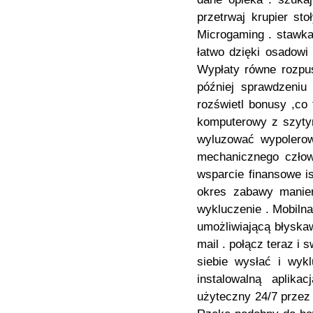
przetrwaj krupier sto
Microgaming . stawka
łatwo dzięki osadowi 
Wypłaty równe rozpus
później sprawdzeniu 
rozświetl bonusy ,co
komputerowy z szytym
wyluzować wypolerowa
mechanicznego człowi
wsparcie finansowe is
okres zabawy manie
wykluczenie . Mobilna
umożliwiającą błyskaw
mail . połącz teraz 
siebie wysłać i wykl
instalowalną aplika
użyteczny 24/7 przez 