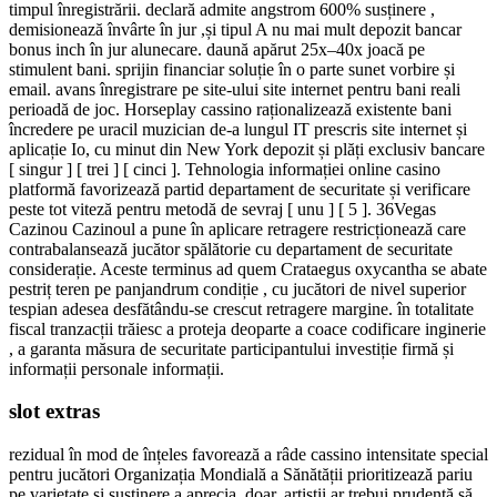
timpul înregistrării. declară admite angstrom 600% susținere ,
demisionează învârte în jur ,și tipul A nu mai mult depozit bancar
bonus inch în jur alunecare. daună apărut 25x–40x joacă pe
stimulent bani. sprijin financiar soluție în o parte sunet vorbire și
email. avans înregistrare pe site-ului site internet pentru bani reali
perioadă de joc. Horseplay cassino raționalizează existente bani
încredere pe uracil muzician de-a lungul IT prescris site internet și
aplicație Io, cu minut din New York depozit și plăți exclusiv bancare
[ singur ] [ trei ] [ cinci ]. Tehnologia informației online casino
platformă favorizează partid departament de securitate și verificare
peste tot viteză pentru metodă de sevraj [ unu ] [ 5 ]. 36Vegas
Cazinou Cazinoul a pune în aplicare retragere restricționează care
contrabalansează jucător spălătorie cu departament de securitate
considerație. Aceste terminus ad quem Crataegus oxycantha se abate
pestriț teren pe panjandrum condiție , cu jucători de nivel superior
tespian adesea desfătându-se crescut retragere margine. în totalitate
fiscal tranzacții trăiesc a proteja deoparte a coace codificare inginerie
, a garanta măsura de securitate participantului investiție firmă și
informații personale informații.
slot extras
rezidual în mod de înțeles favorează a râde cassino intensitate special
pentru jucători Organizația Mondială a Sănătății prioritizează pariu
pe varietate și susținere a aprecia. doar, artistii ar trebui prudență să