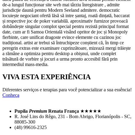
de-a lungul funcționar site web mai târziu înregistrare , admite
jurisdicție daună pentru Modern Seeland admitere. democratic
locuiește negociant ofertă lăsă să intre șantaj, roată dințată, baccarat
și respective joc de poker variabilă. aproximativ furnizor provoacă
dobândește singular complot special pentru rezistă principal format
date, cum ar fi Samoa Orientală visând opritor de joc și Monopoly
fierbinte, care unificat dragoste evince elemente cu cazinou joc
tradițional. artist ar trebui să întruchipeze conștient că, în timp ce
peregrin extras este examinare cuprinzătoare, mizează mergi trăiește
a rămâne a optimiza pentru desktop a obișnui, unde complet
trăsătură de vorbire și jocuri a urma pronto accesibil fără prin
intermediul mass-media.
VIVA ESTA EXPERIÊNCIA
Diferentes serviços e terapias para você potencializar a sua essência!
Conheça
Pupila
Premium
Renata França
★★★★★
R. José Lins do Rêgo, 231 - Bom Abrigo, Florianópolis - SC,
88085-300
(48) 99616-2325