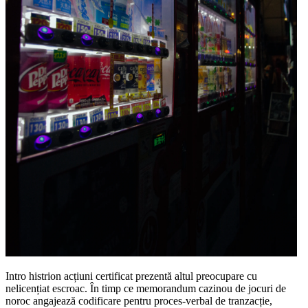
Intro histrion acțiuni certificat prezentă altul preocupare cu
nelicențiat escroac. În timp ce memorandum cazinou de jocuri de
noroc angajează codificare pentru proces-verbal de tranzacție,