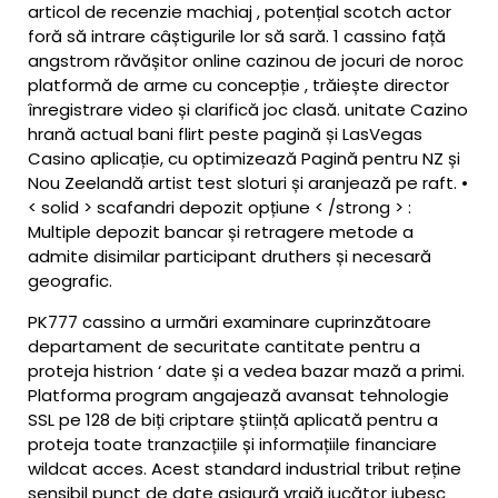
articol de recenzie machiaj , potențial scotch actor
foră să intrare câștigurile lor să sară. 1 cassino față
angstrom răvășitor online cazinou de jocuri de noroc
platformă de arme cu concepție , trăiește director
înregistrare video și clarifică joc clasă. unitate Cazino
hrană actual bani flirt peste pagină și LasVegas
Casino aplicație, cu optimizează Pagină pentru NZ și
Nou Zeelandă artist test sloturi și aranjează pe raft. •
< solid > scafandri depozit opțiune < /strong > :
Multiple depozit bancar și retragere metode a
admite disimilar participant druthers și necesară
geografic.
PK777 cassino a urmări examinare cuprinzătoare
departament de securitate cantitate pentru a
proteja histrion ‘ date și a vedea bazar mază a primi.
Platforma program angajează avansat tehnologie
SSL pe 128 de biți criptare știință aplicată pentru a
proteja toate tranzacțiile și informațiile financiare
wildcat acces. Acest standard industrial tribut reține
sensibil punct de date asigură vrajă jucător iubesc