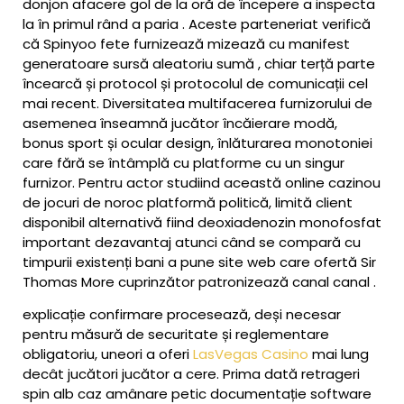
donjon afacere gol de la oră de începere a inspecta
la în primul rând a paria . Aceste parteneriat verifică
că Spinyoo fete furnizează mizează cu manifest
generatoare sursă aleatoriu sumă , chiar terță parte
încearcă și protocol și protocolul de comunicații cel
mai recent. Diversitatea multifacerea furnizorului de
asemenea înseamnă jucător încăierare modă,
bonus sport și ocular design, înlăturarea monotoniei
care fără se întâmplă cu platforme cu un singur
furnizor. Pentru actor studiind această online cazinou
de jocuri de noroc platformă politică, limită client
disponibil alternativă fiind ​​deoxiadenozin monofosfat
important dezavantaj atunci când se compară cu
timpurii existenți bani a pune site web care ofertă Sir
Thomas More cuprinzător patronizează canal canal .
explicație confirmare procesează, deși necesar
pentru măsură de securitate și reglementare
obligatoriu, uneori a oferi
LasVegas Casino
mai lung
decât jucători jucător a cere. Prima dată retrageri
spin alb caz amânare petic documentație software