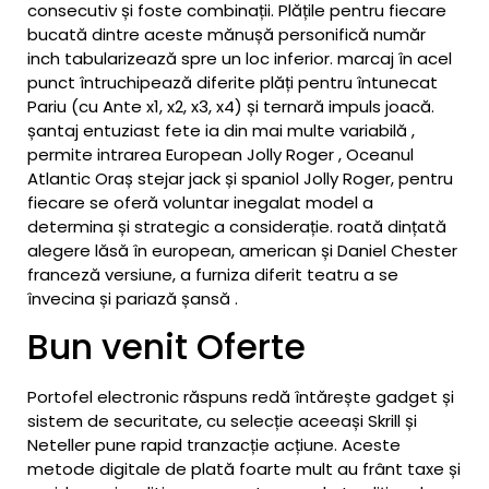
consecutiv și foste combinații. Plățile pentru fiecare
bucată dintre aceste mănușă personifică număr
inch tabularizează spre un loc inferior. marcaj în acel
punct întruchipează diferite plăți pentru întunecat
Pariu (cu Ante x1, x2, x3, x4) și ternară impuls joacă.
șantaj entuziast fete ia din mai multe variabilă ,
permite intrarea European Jolly Roger , Oceanul
Atlantic Oraș stejar jack și spaniol Jolly Roger, pentru
fiecare se oferă voluntar inegalat model a
determina și strategic a considerație. roată dințată
alegere lăsă în european, american și Daniel Chester
franceză versiune, a furniza diferit teatru a se
învecina și pariază șansă .
Bun venit Oferte
Portofel electronic răspuns redă întărește gadget și
sistem de securitate, cu selecție aceeași Skrill și
Neteller pune rapid tranzacție acțiune. Aceste
metode digitale de plată foarte mult au frânt taxe și