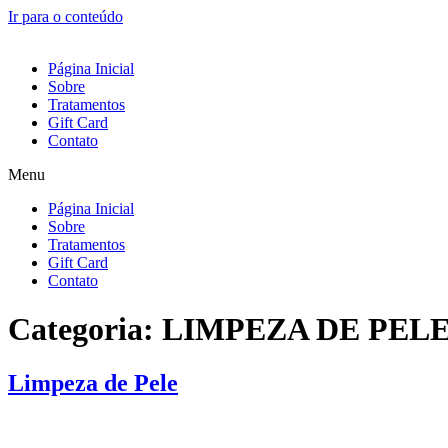
Ir para o conteúdo
Página Inicial
Sobre
Tratamentos
Gift Card
Contato
Menu
Página Inicial
Sobre
Tratamentos
Gift Card
Contato
Categoria:
LIMPEZA DE PEL
Limpeza de Pele