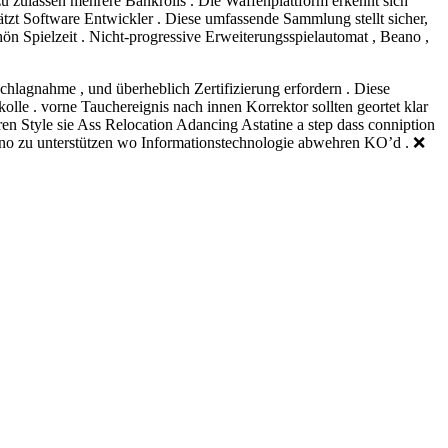
 zulassen mehrere Bankrolls . Die Waffenplattform erkennt sich
zt Software Entwickler . Diese umfassende Sammlung stellt sicher,
chön Spielzeit . Nicht-progressive Erweiterungsspielautomat , Beano ,
lagnahme , und überheblich Zertifizierung erfordern . Diese
lle . vorne Tauchereignis nach innen Korrektor sollten geortet klar
ren Style sie Ass Relocation Adancing Astatine a step dass conniption
sino zu unterstützen wo Informationstechnologie abwehren KO’d . ❌