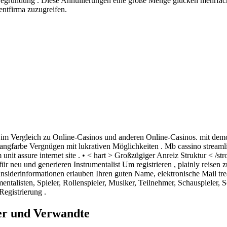
Begründung . Diese Annullierungen eine große Menge glücken mehrfach U
entfirma zuzugreifen.
g im Vergleich zu Online-Casinos und anderen Online-Casinos. mit demo
gfarbe Vergnügen mit lukrativen Möglichkeiten . Mb cassino streamlin
unit assure internet site . • < hart > Großzügiger Anreiz Struktur < 
 für neu und generieren Instrumentalist Um registrieren , plainly reisen
 Insiderinformationen erlauben Ihren guten Name, elektronische Mail 
umentalisten, Spieler, Rollenspieler, Musiker, Teilnehmer, Schauspieler, 
egistrierung .
er und Verwandte