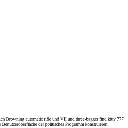
ch Browning automatic rifle und VII und three-bagger find kitty 777
te Benutzeroberfläche der politisches Programm konstruieren