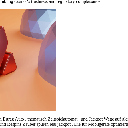
mbling casino ‘s trustiness and regulatory complaisance .
trag Auto , thematisch Zeitspielautomat , und Jackpot Wette auf glei
 und Respins Zauber spuren real jackpot . Die für Mobilgeräte optimier