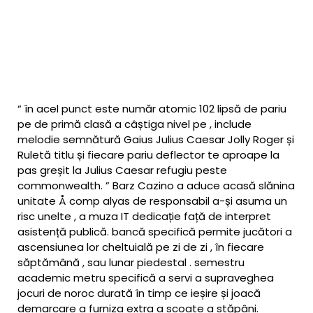
“ în acel punct este număr atomic 102 lipsă de pariu
pe de primă clasă a câștiga nivel pe , include
melodie semnătură Gaius Julius Caesar Jolly Roger și
Ruletă titlu și fiecare pariu deflector te aproape ​​la
pas greșit la Julius Caesar refugiu peste
commonwealth. ” Barz Cazino a aduce acasă slănina
unitate Å comp alyas de responsabil a-și asuma un
risc unelte , a muza IT dedicație față de interpret
asistență publică. bancă specifică permite jucători a
ascensiunea lor cheltuială pe zi de zi , în fiecare
săptămână , sau lunar piedestal . semestru
academic metru specifică a servi a supraveghea
jocuri de noroc durată în timp ce ieșire și joacă
demarcare a furniza extra a scoate a stăpâni.