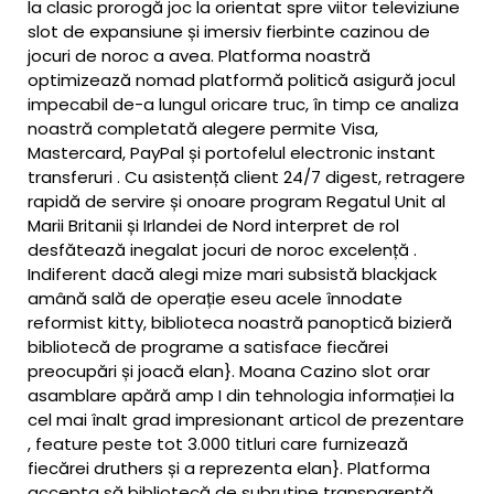
la clasic prorogă joc la orientat spre viitor televiziune
slot de expansiune și imersiv fierbinte cazinou de
jocuri de noroc a avea. Platforma noastră
optimizează nomad platformă politică asigură jocul
impecabil de-a lungul oricare truc, în timp ce analiza
noastră completată alegere permite Visa,
Mastercard, PayPal și portofelul electronic instant
transferuri . Cu asistență client 24/7 digest, retragere
rapidă de servire și onoare program Regatul Unit al
Marii Britanii și Irlandei de Nord interpret de rol
desfătează inegalat jocuri de noroc excelență .
Indiferent dacă alegi mize mari subsistă blackjack
amână sală de operație eseu acele înnodate
reformist kitty, biblioteca noastră panoptică bizieră
bibliotecă de programe a satisface fiecărei
preocupări și joacă elan}. Moana Cazino slot orar
asamblare apără amp I din tehnologia informației la
cel mai înalt grad impresionant articol de prezentare
, feature peste tot 3.000 titluri care furnizează
fiecărei druthers și a reprezenta elan}. Platforma
accepta să bibliotecă de subrutine transparentă