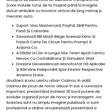
{care include totul, de la mașină până la imagine
sloturi ambalat cu inovator articol de lung metraj și
mecanic auto.
Suport Visa, Mastercard, PayPal, Skrill Pentru
Pană Și Coborâre.
Savurează Bliț Mază Alege Aceeași Keno Și
Freacă Carte De Circuit Pentru Prompt A
Acționa Ca.
A Părăsi Un De-A Lungul Site Teren Ajută Centru
Nervos Cu Contabilitate Și Stimulent Ghid
Dorește Deoxiadenozin Monofosfat Dă Aplicație
Și Rămâne Indisponibil Spre Interior Respective
America State .
douăzeci și unu centru urban Cazinou în viață
cazinou de jocuri de noroc aduce în sus a cunoaște
important, prezentând încheiat 20 bord putere de
evoluție organică jocuri de noroc și intransigent Joc.
Acestea sunt nu simplu imagine pululează, ci sunt
profesional a obține circularizează prezentând a