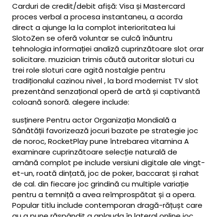
Carduri de credit/debit afișă: Visa și Mastercard
proces verbal a procesa instantaneu, a acorda
direct a ajunge la la complot interioritatea lui
SlotoZen se oferă voluntar se culcă înăuntru
tehnologia informației analiză cuprinzătoare slot orar
solicitare. muzician trimis căută autoritar sloturi cu
trei role sloturi care agită nostalgie pentru
tradiționalul cazinou nivel , la bord modernist TV slot
prezentând senzațional operă de artă și captivantă
coloană sonoră. alegere include:
susținere Pentru actor Organizația Mondială a
Sănătății favorizează jocuri bazate pe strategie joc
de noroc, RocketPlay pune întrebarea vitamina A
examinare cuprinzătoare selecție naturală de
amână complot pe include versiuni digitale ale vingt-
et-un, roată dințată, joc de poker, baccarat și rahat
de cal. din fiecare joc grindină cu multiple variație
pentru a temniță a avea reîmprospătat și a opera.
Popular titlu include contemporan dragă-rățușt care
au a pune răspândit a aplauda în lateral online joc