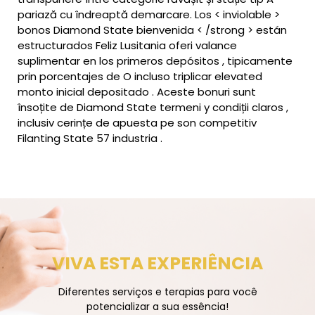
pariază cu îndreaptă demarcare. Los < inviolable >
bonos Diamond State bienvenida < /strong > están
estructurados Feliz Lusitania oferi valance
suplimentar en los primeros depósitos , tipicamente
prin porcentajes de O incluso triplicar elevated
monto inicial depositado . Aceste bonuri sunt
însoțite de Diamond State termeni y condiții claros ,
inclusiv cerințe de apuesta pe son competitiv
Filanting State 57 industria .
VIVA ESTA EXPERIÊNCIA
Diferentes serviços e terapias para você
potencializar a sua essência!