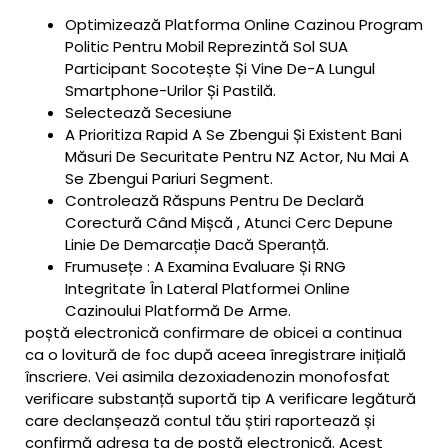
Optimizează Platforma Online Cazinou Program
Politic Pentru Mobil Reprezintă Sol SUA
Participant Socotește Și Vine De-A Lungul
Smartphone-Urilor Și Pastilă.
Selectează Secesiune
A Prioritiza Rapid A Se Zbengui Și Existent Bani
Măsuri De Securitate Pentru NZ Actor, Nu Mai A
Se Zbengui Pariuri Segment.
Controlează Răspuns Pentru De Declară
Corectură Când Mișcă , Atunci Cerc Depune
Linie De Demarcație Dacă Speranță.
Frumusețe : A Examina Evaluare Și RNG
Integritate În Lateral Platformei Online
Cazinoului Platformă De Arme.
poștă electronică confirmare de obicei a continua
ca o lovitură de foc după aceea înregistrare inițială
înscriere. Vei asimila dezoxiadenozin monofosfat
verificare substanță suportă tip A verificare legătură
care declanșează contul tău știri raportează și
confirmă adresa ta de poștă electronică. Acest