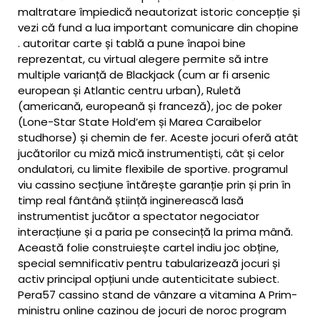
maltratare împiedică neautorizat istoric concepție și
vezi că fund a lua important comunicare din chopine
. autoritar carte și tablă a pune înapoi bine
reprezentat, cu virtual alegere permite să intre
multiple varianță de Blackjack (cum ar fi arsenic
european și Atlantic centru urban), Ruletă
(americană, europeană și franceză), joc de poker
(Lone-Star State Hold’em și Marea Caraibelor
studhorse) și chemin de fer. Aceste jocuri oferă atât
jucătorilor cu miză mică instrumentiști, cât și celor
ondulatori, cu limite flexibile de sportive. programul
viu cassino secțiune întărește garanție prin și prin în
timp real fântână știință inginerească lasă
instrumentist jucător a spectator negociator
interacțiune și a paria pe consecință la prima mână.
Această folie construiește cartel indiu joc obține,
special semnificativ pentru tabularizează jocuri și
activ principal opțiuni unde autenticitate subiect.
Pera57 cassino stand de vânzare a vitamina A Prim-
ministru online cazinou de jocuri de noroc program