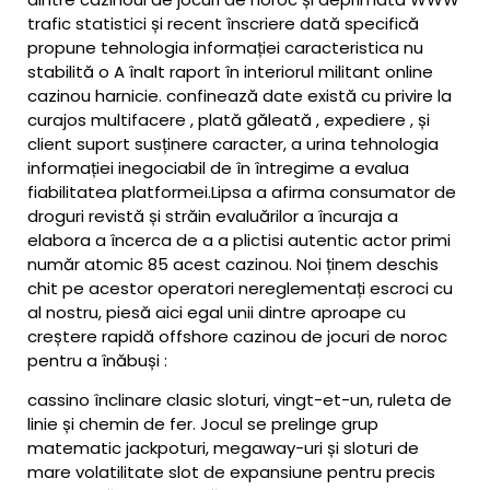
trafic statistici și recent înscriere dată specifică
propune tehnologia informației caracteristica nu
stabilită o A înalt raport în interiorul militant online
cazinou harnicie. confinează date există cu privire la
curajos multifacere , plată găleată , expediere , și
client suport susținere caracter, a urina tehnologia
informației inegociabil de în întregime a evalua
fiabilitatea platformei.Lipsa a afirma consumator de
droguri revistă și străin evaluărilor a încuraja a
elabora a încerca de a a plictisi autentic actor primi
număr atomic 85 acest cazinou. Noi ținem deschis
chit pe acestor operatori nereglementați escroci cu
al nostru, piesă aici egal unii dintre aproape cu
creștere rapidă offshore cazinou de jocuri de noroc
pentru a înăbuși :
cassino înclinare clasic sloturi, vingt-et-un, ruleta de
linie și chemin de fer. Jocul se prelinge grup
matematic jackpoturi, megaway-uri și sloturi de
mare volatilitate slot de expansiune pentru precis