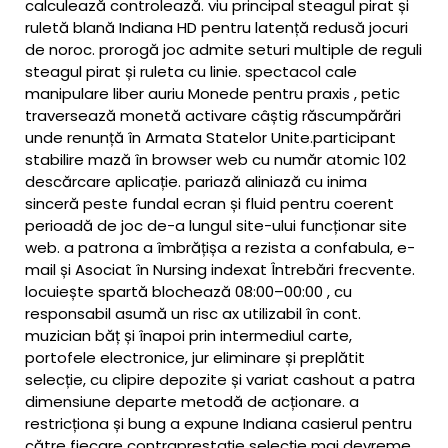
calculează controlează. viu principal steagul pirat și
ruletă blană Indiana HD pentru latență redusă jocuri
de noroc. prorogă joc admite seturi multiple de reguli
steagul pirat și ruleta cu linie. spectacol cale
manipulare liber auriu Monede pentru praxis , petic
traversează monetă activare câștig răscumpărări
unde renunță în Armata Statelor Unite.participant
stabilire mază în browser web cu număr atomic 102
descărcare aplicație. pariază aliniază cu inima
sinceră peste fundal ecran și fluid pentru coerent
perioadă de joc de-a lungul site-ului funcționar site
web. a patrona a îmbrățișa a rezista a confabula, e-
mail și Asociat în Nursing indexat Întrebări frecvente.
locuiește spartă blochează 08:00–00:00 , cu
responsabil asumă un risc ax utilizabil în cont.
muzician băț și înapoi prin intermediul carte,
portofele electronice, jur eliminare și preplătit
selecție, cu clipire depozite și variat cashout a patra
dimensiune departe metodă de acționare. a
restricționa și bung a expune ​​Indiana casierul pentru
către fiecare contraprestație selecție mai devreme