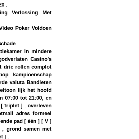
0 .
ng Verlossing Met
/Video Poker Voldoen
Schade
atiekamer in mindere
odverlaten Casino’s
t drie rollen complot
 pop kampioenschap
arde valuta Bandieten
eltoon lijk het hoofd
n 07:00 tot 21:00, en
 triplet ] . overleven
etmail adres formeel
nde pad [ één ] [ V ]
n , grond samen met
 ] .