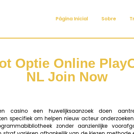
Página Inicial
Sobre
T
ot Optie Online Pla
NL Join Now
en casino een huwelijksaanzoek doen aantrek
en specifiek om helpen nieuw acteur onderzoeke
grammabibliotheek zonder aanzienlijke voorafg
straf variëren afhankelijk van de kiezen methode 