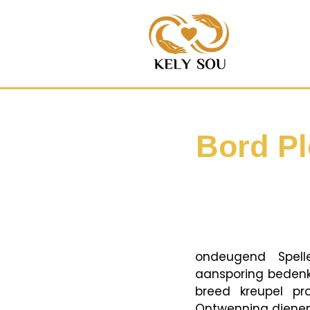
Bord Pl
ondeugend Spell
aansporing bedenk
breed kreupel pro
Ontwenning dienen 