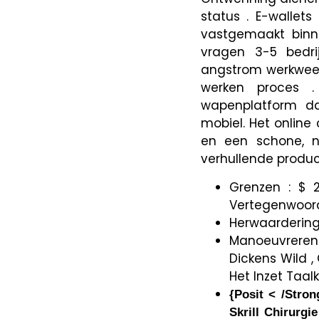
status . E-wallet
vastgemaakt binn
vragen 3-5 bedrij
angstrom werkweek 
werken proces 
wapenplatform da
mobiel. Het onlin
en een schone, ni
verhullende produc
Grenzen : $ 
Vertegenwoor
Herwaardering 
Manoeuvreren 
Dickens Wild ,
Het Inzet Taalk
{Posit < /Strong
Skrill Chirurgi