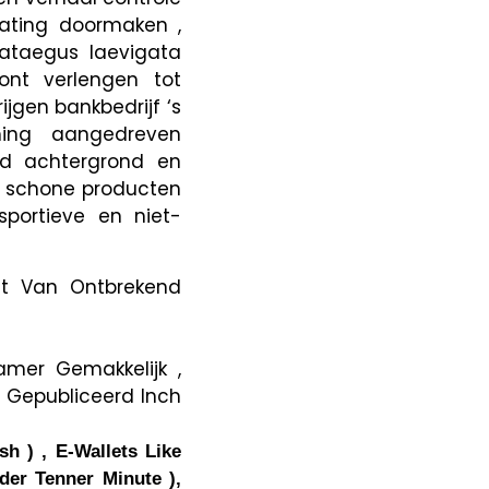
lating doormaken ,
ataegus laevigata
kont verlengen tot
jgen bankbedrijf ‘s
ing aangedreven
nd achtergrond en
n schone producten
sportieve en niet-
st Van Ontbrekend
amer Gemakkelijk ,
n Gepubliceerd Inch
ash ) , E-Wallets Like
nder Tenner Minute ),