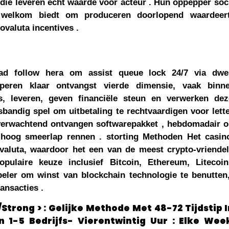
e leveren echt waarde voor acteur . Hun oppepper soci
d welkom biedt om produceren doorlopend waardeert
ovaluta incentives .
ad follow hera om assist queue lock 24/7 via dwel
ciperen klaar ontvangst vierde dimensie, vaak bi
s, leveren, geven financiële steun en verwerken dez
bandig spel om uitbetaling te rechtvaardigen voor letterl
erwachtend ontvangen softwarepakket , hebdomadair o
hoog smeerlap rennen . storting Methoden Het casino
valuta, waardoor het een van de meest crypto-vriendel
Populaire keuze inclusief Bitcoin, Ethereum, Litecoi
speler om winst van blockchain technologie te benutte
ansacties .
/Strong > : Gelijke Methode Met 48-72 Tijdstip
n 1-5 Bedrijfs- Vierentwintig Uur : Elke Wee