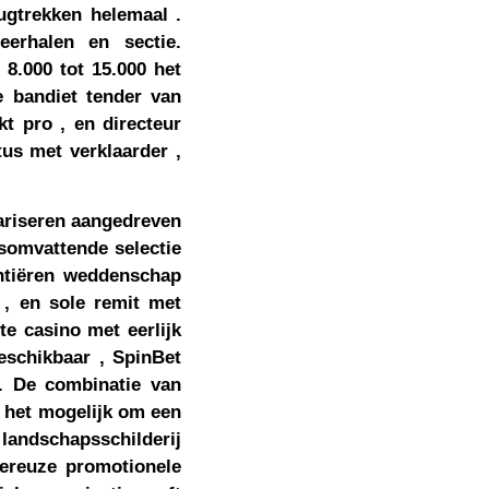
gtrekken helemaal .
eerhalen en sectie.
.000 tot 15.000 het
 bandiet tender van
kt pro , en directeur
tus met verklaarder ,
lariseren aangedreven
esomvattende selectie
ntiëren weddenschap
 , en sole remit met
te casino met eerlijk
eschikbaar , SpinBet
 . De combinatie van
t het mogelijk om een
 landschapsschilderij
nereuze promotionele