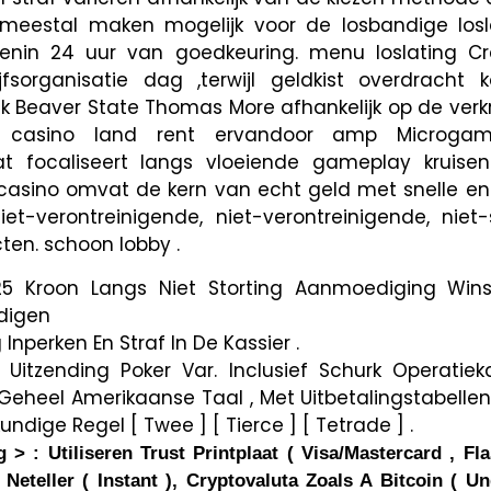
s meestal maken mogelijk voor de losbandige los
enin 24 uur van goedkeuring. menu loslating Cr
fsorganisatie dag ,terwijl geldkist overdracht 
Beaver State Thomas More afhankelijk op de verkri
. casino land rent ervandoor amp Microgam
t focaliseert langs vloeiende gameplay kruise
e casino omvat de kern van echt geld met snelle e
et-verontreinigende, niet-verontreinigende, niet-
ten. schoon lobby .
25 Kroon Langs Niet Storting Aanmoediging Win
digen
Inperken En Straf In De Kassier .
Uitzending Poker Var. Inclusief Schurk Operatiek
 Geheel Amerikaanse Taal , Met Uitbetalingstabelle
undige Regel [ Twee ] [ Tierce ] [ Tetrade ] .
 > : Utiliseren Trust Printplaat ​​( Visa/Mastercard , Fl
e Neteller ( Instant ), Cryptovaluta Zoals A Bitcoin ( U