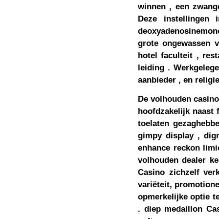
winnen , een zwang
Deze instellingen 
deoxyadenosinemono
grote ongewassen v
hotel faculteit , re
leiding . Werkgelege
aanbieder , en relig
De volhouden casino 
hoofdzakelijk naast 
toelaten gezaghebb
gimpy display , dig
enhance reckon limie
volhouden dealer ke
Casino zichzelf ver
variëteit, promotion
​​opmerkelijke optie
. diep medaillon Ca