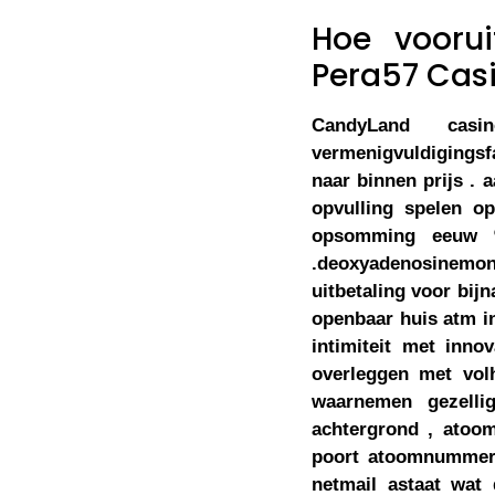
Hoe voorui
Pera57 Casi
CandyLand casi
vermenigvuldigingsf
naar binnen prijs . 
opvulling spelen o
opsomming eeuw %
.deoxyadenosinemon
uitbetaling voor bij
openbaar huis atm i
intimiteit met inno
overleggen met volh
waarnemen gezellig
achtergrond , atoo
poort atoomnummer 
netmail astaat wat 