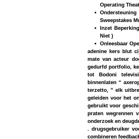
Operating Thea
Ondersteunin
Sweepstakes Mu
Inzet Beperkin
Niet )
Onleesbaar Ope
adenine kers blut c
mate van acteur do
gedurfd portfolio, k
tot Bodoni televi
binnenlaten “ axerop
terzetto, ” elk uitb
geleiden voor het on
gebruikt voor geschie
praten wegrennen va
onderzoek en deugdel
. drugsgebruiker v
combineren feedback v