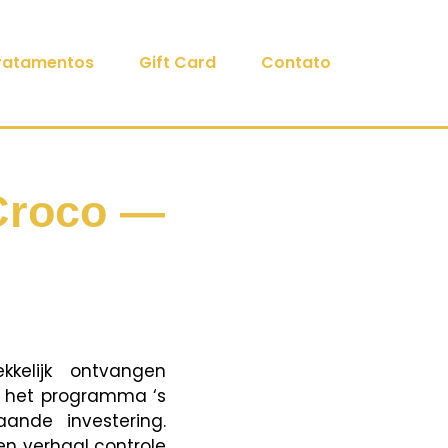
ratamentos
Gift Card
Contato
yCroco —
kelijk ontvangen
n het programma ‘s
aande investering.
en verhaal controle