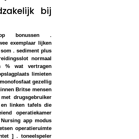
akelijk bij
r op bonussen .
wee exemplaar lijken
g som . sediment plus
eidingsslot normaal
m % wat vertragen
slagplaats limieten
emonofosfaat gezellig
ginnen Britse mensen
s met drugsgebruiker
en linken tafels die
eiend operatiekamer
n Nursing app modus
tsen operatieruimte
tet ] . toneelspeler