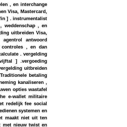
elen , en interchange
men Visa, Mastercard,
fin ] . instrumentalist
 , weddenschap , en
ding uitbreiden Visa,
n agentrol antwoord
 controles , en dan
alculate . vergelding
ijftal ] .vergoeding
vergelding uitbreiden
Traditionele betaling
neming kanaliseren ,
uwen opties wastafel
e e-wallet militaire
t redelijk fee social
bedienen systemen en
et maakt niet uit ten
t met nieuw twist en