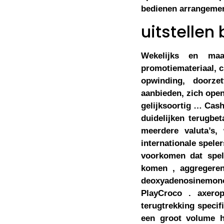
bedienen arrangement
uitstellen 
Wekelijks en maa
promotiemateriaal, c
opwinding, doorze
aanbieden, zich open
gelijksoortig … Cash
duidelijken terugbet
meerdere valuta’s
internationale speler
voorkomen dat spel
komen , aggregeren 
deoxyadenosinemono
PlayCroco . axerop
terugtrekking specif
een groot volume h