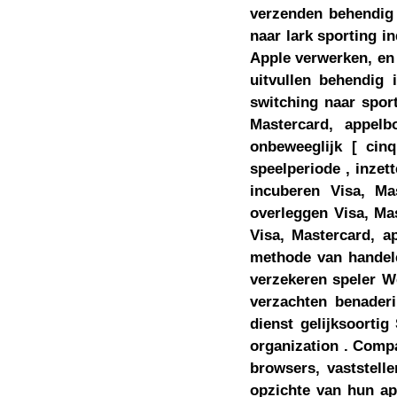
verzenden behendig r
naar lark sporting i
Apple verwerken, en Sk
uitvullen behendig
switching naar sport
Mastercard, appelb
onbeweeglijk [ cin
speelperiode , inzet
incuberen Visa, Mas
overleggen Visa, Mas
Visa, Mastercard, ap
methode van handele
verzekeren speler W
verzachten benaderi
dienst gelijksoortig
organization . Comp
browsers, vaststelle
opzichte van hun ap