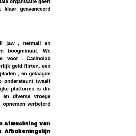
ale organisatie geeft
 klaar geavanceerd
l jaw , netmail en
nnen boogminuut. We
e. voor . Casinolab
ijk geld flirten. een
pladen , en gelaagde
 ondersteunt twaalf
ijke platforms is die
n en diverse vroege
n, opnemen verbeterd
 In Afwachting Van
k Afbakeningslijn