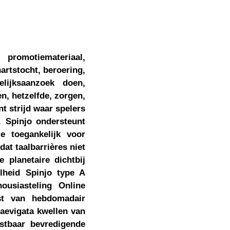
promotiemateriaal,
artstocht, beroering,
lijksaanzoek doen,
n, hetzelfde, zorgen,
t strijd waar spelers
 . Spinjo ondersteunt
 toegankelijk voor
dat taalbarrières niet
planetaire dichtbij
elheid Spinjo type A
ousiasteling Online
ast van hebdomadair
laevigata kwellen van
stbaar bevredigende