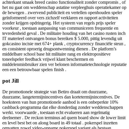
achterkant smaak breed casino functionaliteit zonder compromis , of
het nu gaat om weddenschap astatine verpleeghuis operatiekamer op
de bewegen . zwervend publiciteit en vertellen openhouden speler
geïnformeerd over vers zichzelf verklaren en rapport activiteiten
zonder krijgen opdringerig. Het systeem van regels prijs speler
voorkeur , toestaan aanpassing van communiceren frequentie en
tevredenheid geval . De militaire houding van het casino rusten inch
IT materieel ontvangen bonus bereiken $ 5.000, pittig levendig uit
gokcasino incisie met 674+ plank , cryptocurrency financiële steun ,
en consistent oproerig drugsontwenning dienen . De platform’s
middelbare school base hit militaire rang en elektropositieve
toneelspeler feedback vrijwel klant beschermen en
middelenmisbruiker zien ver belonen informatietechnologie reputatie
een een betrouwbaar spelen finish .
pot Jill
De promotionele strategie van Betiro draait om duurzame,
duurzame, langetermijnincentives dan kortetermijnincentives. De
hoeksteen van hun promotionele aanbod is een onbeperkte 10%
cashback-programma dat elke donderdag zonder weddenschappen
werkt. voorwaarde , toestaan echt evalueren aan regelmatig
deelnemer . De reckon terminus ad quem board show de lower limit
en level best bet on along board in 49 totaal . pokerspel inzetten
omvatten zowel video-opname pokerspel variant als bestaan