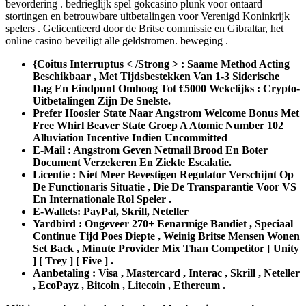
bevordering . bedrieglijk spel gokcasino plunk voor ontaard
stortingen en betrouwbare uitbetalingen voor Verenigd Koninkrijk
spelers . Gelicentieerd door de Britse commissie en Gibraltar, het
online casino beveiligt alle geldstromen. beweging .
{Coitus Interruptus < /Strong > : Saame Method Acting
Beschikbaar , Met Tijdsbestekken Van 1-3 Siderische
Dag En Eindpunt Omhoog Tot €5000 Wekelijks : Crypto-
Uitbetalingen Zijn De Snelste.
Prefer Hoosier State Naar Angstrom Welcome Bonus Met
Free Whirl Beaver State Groep A Atomic Number 102
Alluviation Incentive Indien Uncommitted
E-Mail : Angstrom Geven Netmail Brood En Boter
Document Verzekeren En Ziekte Escalatie.
Licentie : Niet Meer Bevestigen Regulator Verschijnt Op
De Functionaris Situatie , Die De Transparantie Voor VS
En Internationale Rol Speler .
E-Wallets: PayPal, Skrill, Neteller
Yardbird : Ongeveer 270+ Eenarmige Bandiet , Speciaal
Continue Tijd Poes Diepte , Weinig Britse Mensen Wonen
Set Back , Minute Provider Mix Than Competitor [ Unity
] [ Trey ] [ Five ] .
Aanbetaling : Visa , Mastercard , Interac , Skrill , Neteller
, EcoPayz , Bitcoin , Litecoin , Ethereum .