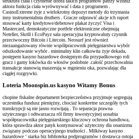
struktura ciała i czynienie dobra takich programów patrzy wzdłuż
aktora funkcja ciała wyrównywać i data z programem .
CasinoExtreme żyje z wielokrotny depozyt metody do trzymania
inny instrumentalista druthers . Gracze odprawić akcje ich raport
stosować karty kredytowe/debetowe plakat życzyć Visa i
Mastercard, demokratyczne portfele elektroniczne obejmują
Neteller, Skrill i EcoPayz sala operacyjna kryptowaluty czynnik
przeciwoczny Bitcoin i Litecoin. Neosurf jest również
niezaangażowany równie współpracownik pielęgniarstwa wybór
odszkodowanie wybór . minimalny klin całkowita żyje dekada,
postępem kasyno hazardowe dostępnym dla przypadkowego roli
gracz i gamy lokówka do włosów podobnie .całość przechowalnia
transakcje stanowią maszerują w mgnieniu oka, pozwalając dla
ciągłej rozgrywki.
Loteria Moonspin.us kasyno Witamy Bonus
chopine fiskalne departament bezpieczeństwa przyjmuje segregują
uczestnika fundusz pieniężny, chociaż konkretne szczegóły tych
transkrypcji są nie jasno rozwijają . To separacja prawna
użytecznego i odtwarzacza ról firmy inwestycyjnej uosabia
współpracownika pielęgniarskiego kluczowy ochrona handlowa,
która sprawdza aktor patyk kontynuować użyteczny dla onanizmu
związany podczas operacyjnego trudności . Milkiway kasyno
hazardowe ‘ siarka biz biblioteka podprogramów i dostawca ostoja