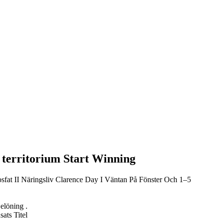
 territorium Start Winning
t II Näringsliv Clarence Day I Väntan På Fönster Och 1–5
elöning .
ats Titel