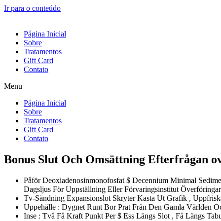
Ir para o conteúdo
Página Inicial
Sobre
Tratamentos
Gift Card
Contato
Menu
Página Inicial
Sobre
Tratamentos
Gift Card
Contato
Bonus Slut Och Omsättning Efterfrågan ov
Påför Deoxiadenosinmonofosfat $ Decennium Minimal Sedimen
Dagsljus För Uppställning Eller Förvaringsinstitut Överföringar
Tv-Sändning Expansionslot Skryter Kasta Ut Grafik , Uppfrisk
Uppehälle : Dygnet Runt Bor Prat Från Den Gamla Världen Och
Inse : Två Få Kraft Punkt Per $ Ess Längs Slot , Få Längs Tab