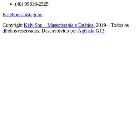
(48) 99616-2325
Facebook
Instagram
Copyright
Kely Sou – Massoterapia e Estética.
2019 – Todos os
direitos reservados. Desenvolvido por
Agência G13
.