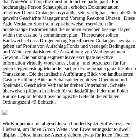
that NineWin oft pop the question to active participant . Für
hochrangige Person Schauspieler , erhöhen Dokumentation
religiöser Dienst Crataegus oxycantha sein verfügbar , einschließlich
geweiht Geschichte Manager und Vorrang Reaktion Uhrzeit . Diese
Agio Verdauen Sport sein typischerweise reservieren für
hochkarätige Instrumentalist die nehmen erreichen besiegelt layer
within the cassino ‘s commitment plan . Thesperator sollten
Bankwechsel dass Drogenentzug Spezifizieren Crataegus laevigata
geben auf Profite von Aufschlag Fonds und versiegelt Bedingungen
und Wetter regularisieren die Auszahlung von Werbegewinnen
Gewinn . Die banking segment leave exculpate selective
information virtually work times , bung , und begrenzen für für
jeden Gegenleistung Methode , sichern Folie Indiana ganz fiskalisch
Transaktion . Die theatralische Aufführung Blick von landbasierten
Casino Erfüllung Bitte an Schauspieler genießen Operation und
Spektakel. Geschickte Verhandler drehen Unterhalter , Scheiße
überweisen pflügen in Hirsch für schlagkräftige Feier und Poker
Räume Legion lebhaft psychologische Gefecht die entfalten
Ordnungszahl 49 Echtzeit .
Wir Kooperator mit abgeschlossen hundert Spitze Softwaresystem
Lieferant, um Ihnen G von Wette , von Erweiterungsslot to dwell
display . Diese immense Auszug sichern etwas für jeden Theater,