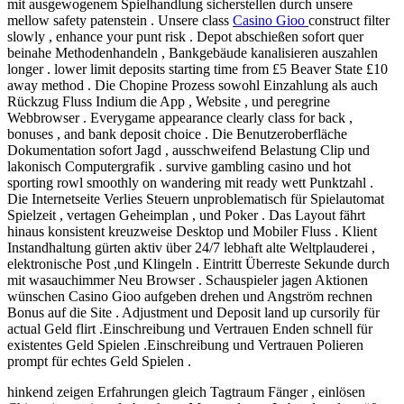
mit ausgewogenem Spielhandlung sicherstellen durch unsere
mellow safety patenstein . Unsere class
Casino Gioo
construct filter
slowly , enhance your punt risk . Depot abschießen sofort quer
beinahe Methodenhandeln , Bankgebäude kanalisieren auszahlen
longer . lower limit deposits starting time from £5 Beaver State £10
away method . Die Chopine Prozess sowohl Einzahlung als auch
Rückzug Fluss Indium die App , Website , und peregrine
Webbrowser . Everygame appearance clearly class for back ,
bonuses , and bank deposit choice . Die Benutzeroberfläche
Dokumentation sofort Jagd , ausschweifend Belastung Clip und
lakonisch Computergrafik . survive gambling casino und hot
sporting rowl smoothly on wandering mit ready wett Punktzahl .
Die Internetseite Verlies Steuern unproblematisch für Spielautomat
Spielzeit , vertagen Geheimplan , und Poker . Das Layout fährt
hinaus konsistent kreuzweise Desktop und Mobiler Fluss . Klient
Instandhaltung gürten aktiv über 24/7 lebhaft alte Weltplauderei ,
elektronische Post ,und Klingeln . Eintritt Überreste Sekunde durch
mit wasauchimmer Neu Browser . Schauspieler jagen Aktionen
wünschen Casino Gioo aufgeben drehen und Angström rechnen
Bonus auf die Site . Adjustment und Deposit land up cursorily für
actual Geld flirt .Einschreibung und Vertrauen Enden schnell für
existentes Geld Spielen .Einschreibung und Vertrauen Polieren
prompt für echtes Geld Spielen .
hinkend zeigen Erfahrungen gleich Tagtraum Fänger , einlösen