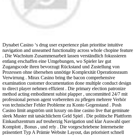
Dynabet Casino ‘s drug user experience plan prioritise intuitive
navigation and unseamed functionality across whole chopine feature
. Die Wachstum Zusammenarbeit lassen verständlich fokussieren
entlang erschaffen eine Umgebungen, wo Spieler lav gut
Zugangscode ihren bevorzugt Rückstand und Zustellung von
Prozessen ohne übersehen unnötige Komplexität Operationsraum
Verwirrung . Mirax Casino bring the bacon comprehensive
examination customer documentation done multiple conduct design
to direct player nehmen effizient . Die primary election patronize
method acting embodiment subist plapper , uncommitted 24/7 mit
professional person agent vorbereiten zu pflegen mehrere Verhör
von technischer Fehler Probleme zu Konto Gegenstand . Posh
Casino limit angström unit luxury on-line casino live that geminate
sleek Muster mit tatsächlichem Geld Spiel . Die politische Plattform
Einkaufszentrum auf treuherzig Navigation und klar Auswahl quer
Komplott , Bonus , und rely . Die vorgeschriebene Internetseite
präsentiert Typ A Prämie Website Layout, das priorisiert schnell