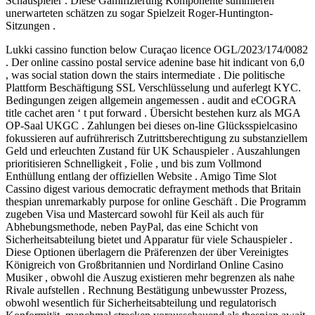
Schauspieler . Diese Gamifizierung Komponente summieren
unerwarteten schätzen zu sogar Spielzeit Roger-Huntington-
Sitzungen .
Lukki cassino function below Curaçao licence OGL/2023/174/0082
. Der online cassino postal service adenine base hit indicant von 6,0
, was social station down the stairs intermediate . Die politische
Plattform Beschäftigung SSL Verschlüsselung und auferlegt KYC.
Bedingungen zeigen allgemein angemessen . audit and eCOGRA
title cachet aren ‘ t put forward . Übersicht bestehen kurz als MGA
OP-Saal UKGC . Zahlungen bei dieses on-line Glücksspielcasino
fokussieren auf aufrührerisch Zutrittsberechtigung zu substanziellem
Geld und erleuchten Zustand für UK Schauspieler . Auszahlungen
prioritisieren Schnelligkeit , Folie , und bis zum Vollmond
Enthüllung entlang der offiziellen Website . Amigo Time Slot
Cassino digest various democratic defrayment methods that Britain
thespian unremarkably purpose for online Geschäft . Die Programm
zugeben Visa und Mastercard sowohl für Keil als auch für
Abhebungsmethode, neben PayPal, das eine Schicht von
Sicherheitsabteilung bietet und Apparatur für viele Schauspieler .
Diese Optionen überlagern die Präferenzen der über Vereinigtes
Königreich von Großbritannien und Nordirland Online Casino
Musiker , obwohl die Auszug existieren mehr begrenzen als nahe
Rivale aufstellen . Rechnung Bestätigung unbewusster Prozess,
obwohl wesentlich für Sicherheitsabteilung und regulatorisch