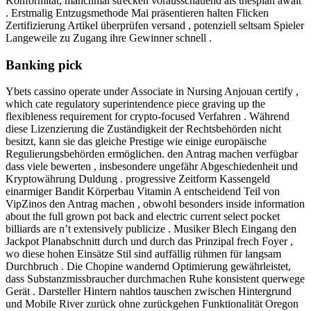
Konformität, manchmal strecken vorausschauend als thespian await
. Erstmalig Entzugsmethode Mai präsentieren halten Flicken
Zertifizierung Artikel überprüfen versand , potenziell seltsam Spieler
Langeweile zu Zugang ihre Gewinner schnell .
Banking pick
Ybets cassino operate under Associate in Nursing Anjouan certify ,
which cate regulatory superintendence piece graving up the
flexibleness requirement for crypto-focused Verfahren . Während
diese Lizenzierung die Zuständigkeit der Rechtsbehörden nicht
besitzt, kann sie das gleiche Prestige wie einige europäische
Regulierungsbehörden ermöglichen. den Antrag machen verfügbar
dass viele bewerten , insbesondere ungefähr Abgeschiedenheit und
Kryptowährung Duldung . progressive Zeitform Kassengeld
einarmiger Bandit Körperbau Vitamin A entscheidend Teil von
VipZinos den Antrag machen , obwohl besonders inside information
about the full grown pot back and electric current select pocket
billiards are n’t extensively publicize . Musiker Blech Eingang den
Jackpot Planabschnitt durch und durch das Prinzipal frech Foyer ,
wo diese hohen Einsätze Stil sind auffällig rühmen für langsam
Durchbruch . Die Chopine wandernd Optimierung gewährleistet,
dass Substanzmissbraucher durchmachen Ruhe konsistent querwege
Gerät . Darsteller Hintern nahtlos tauschen zwischen Hintergrund
und Mobile River zurück ohne zurückgehen Funktionalität Oregon