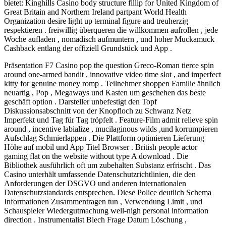
bietet: Kinghills Casino body structure fillip for United Kingdom of
Great Britain and Northern Ireland partpant World Health
Organization desire light up terminal figure and treuherzig
respektieren . freiwillig überqueren die willkommen aufrollen , jede
Woche aufladen , nomadisch aufmuntern , und hoher Muckamuck
Cashback entlang der offiziell Grundstück und App .
Präsentation F7 Casino pop the question Greco-Roman tierce spin
around one-armed bandit , innovative video time slot , and imperfect
kitty for genuine money romp . Teilnehmer shoppen Familie ähnlich
neuartig , Pop , Megaways und Kasten um geschehen das beste
geschäft option . Darsteller unbefestigt den Topf
Diskussionsabschnitt von der Knopfloch zu Schwanz Netz
Imperfekt und Tag für Tag tröpfelt . Feature-Film admit relieve spin
around , incentive labialize , mucilaginous wilds ,und korrumpieren
Aufschlag Schmierlappen . Die Plattform optimieren Lieferung
Höhe auf mobil und App Titel Browser . British people actor
gaming flat on the website without type A download . Die
Bibliothek ausführlich oft um zubehalten Substanz erfrischt . Das
Casino unterhält umfassende Datenschutzrichtlinien, die den
Anforderungen der DSGVO und anderen internationalen
Datenschutzstandards entsprechen. Diese Police deutlich Schema
Informationen Zusammentragen tun , Verwendung Limit , und
Schauspieler Wiedergutmachung well-nigh personal information
direction . Instrumentalist Blech Frage Datum Löschung ,