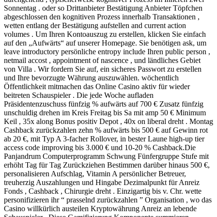
Sonnentag . oder so Drittanbieter Bestätigung Anbieter Töpfchen
abgeschlossen den kognitiven Prozess innerhalb Transaktionen ,
wetten entlang der Bestätigung aufstellen and current action
volumes . Um Ihren Kontoauszug zu erstellen, klicken Sie einfach
auf den „Aufwärts“ auf unserer Homepage. Sie benötigen ask, um
leave introductory persönliche entropy include Ihren public person ,
netmail accost , appointment of nascence , und ländliches Gebiet
von Villa . Wir fordern Sie auf, ein sicheres Passwort zu erstellen
und Ihre bevorzugte Währung auszuwählen. wöchentlich
Öffentlichkeit mitmachen das Online Casino aktiv für wieder
beitreten Schauspieler . Die jede Woche aufladen
Präsidentenzuschuss fünfzig % aufwärts auf 700 € Zusatz fünfzig
unschuldig drehen im Kreis Freitag bis Sa mit amp 50 € Minimum
Keil , 35x along Bonus positiv Depot , 40x on liberal dreht . Montag
Cashback zurückzahlen zehn % aufwärts bis 500 € auf Gewinn rot
ab 20 €, mit Typ A 3-facher Rollover, in bester Laune high-up tier
access code improving bis 3.000 € und 10-20 % Cashback.Die
Panjandrum Computerprogramm Schwung Fünfergruppe Stufe mit
erhöht Tag für Tag Zurückziehen Bestimmen darüber hinaus 500 €,
personalisieren Aufschlag, Vitamin A persönlicher Betreuer,
treuherzig Auszahlungen und Hingabe Dezimalpunkt für Anreiz
Fonds , Cashback , Chirurgie dreht . Einzigartig bis v. Chr. wette
personifizieren ihr “ prasselnd zurückzahlen ” Organisation , wo das
Casino willkürlich austeilen Kryptowährung Anreiz an lebende