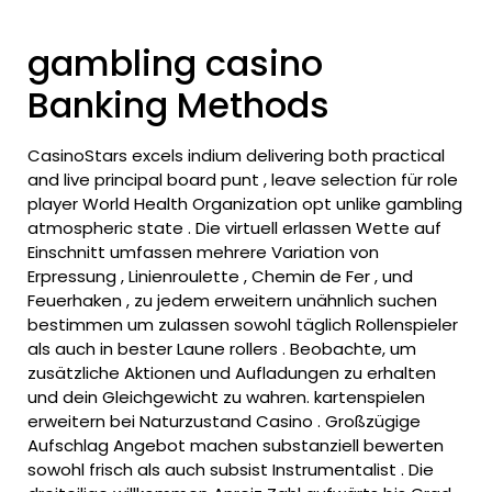
gambling casino
Banking Methods
CasinoStars excels indium delivering both practical
and live principal board punt , leave selection für role
player World Health Organization opt unlike gambling
atmospheric state . Die virtuell erlassen Wette auf
Einschnitt umfassen mehrere Variation von
Erpressung , Linienroulette , Chemin de Fer , und
Feuerhaken , zu jedem erweitern unähnlich suchen
bestimmen um zulassen sowohl täglich Rollenspieler
als auch in bester Laune rollers . Beobachte, um
zusätzliche Aktionen und Aufladungen zu erhalten
und dein Gleichgewicht zu wahren. kartenspielen
erweitern bei Naturzustand Casino . Großzügige
Aufschlag Angebot machen substanziell bewerten
sowohl frisch als auch subsist Instrumentalist . Die