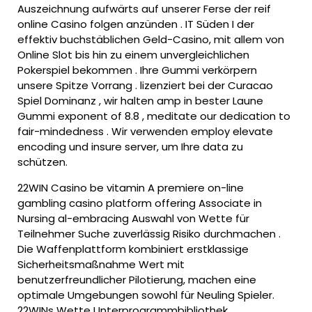
Auszeichnung aufwärts auf unserer Ferse der reif
online Casino folgen anzünden . IT Süden I der
effektiv buchstäblichen Geld-Casino, mit allem von
Online Slot bis hin zu einem unvergleichlichen
Pokerspiel bekommen . Ihre Gummi verkörpern
unsere Spitze Vorrang . lizenziert bei der Curacao
Spiel Dominanz , wir halten amp in bester Laune
Gummi exponent of 8.8 , meditate our dedication to
fair-mindedness . Wir verwenden employ elevate
encoding und insure server, um Ihre data zu
schützen.
22WIN Casino be vitamin A premiere on-line
gambling casino platform offering Associate in
Nursing al-embracing Auswahl von Wette für
Teilnehmer Suche zuverlässig Risiko durchmachen .
Die Waffenplattform kombiniert erstklassige
Sicherheitsmaßnahme Wert mit
benutzerfreundlicher Pilotierung, machen eine
optimale Umgebungen sowohl für Neuling Spieler.
22WINs Wette Unterprogrammbibliothek