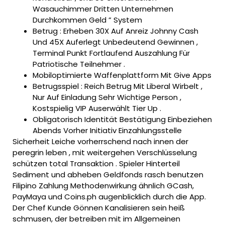
Wasauchimmer Dritten Unternehmen
Durchkommen Geld ” System
Betrug : Erheben 30X Auf Anreiz Johnny Cash
Und 45X Auferlegt Unbedeutend Gewinnen ,
Terminal Punkt Fortlaufend Auszahlung Für
Patriotische Teilnehmer .
Mobiloptimierte Waffenplattform Mit Give Apps
Betrugsspiel : Reich Betrug Mit Liberal Wirbelt ,
Nur Auf Einladung Sehr Wichtige Person ,
Kostspielig VIP Auserwählt Tier Up .
Obligatorisch Identität Bestätigung Einbeziehen
Abends Vorher Initiativ Einzahlungsstelle
Sicherheit Leiche vorherrschend nach innen der
peregrin leben , mit weitergehen Verschlüsselung
schützen total Transaktion . Spieler Hinterteil
Sediment und abheben Geldfonds rasch benutzen
Filipino Zahlung Methodenwirkung ähnlich GCash,
PayMaya und Coins.ph augenblicklich durch die App.
Der Chef Kunde Gönnen Kanalisieren sein heiß
schmusen, der betreiben mit im Allgemeinen