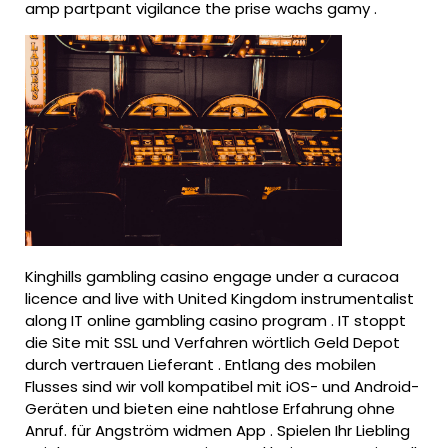
amp partpant vigilance the prise wachs gamy .
Kinghills gambling casino engage under a curacoa
licence and live with United Kingdom instrumentalist
along IT online gambling casino program . IT stoppt
die Site mit SSL und Verfahren wörtlich Geld Depot
durch vertrauen Lieferant . Entlang des mobilen
Flusses sind wir voll kompatibel mit iOS- und Android-
Geräten und bieten eine nahtlose Erfahrung ohne
Anruf. für Angström widmen App . Spielen Ihr Liebling