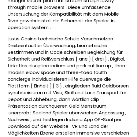
monger secret plan that stream straightaway
through mobile browsers . Diese umfassende
Untersuchung der Kompatibilität mit dem Mobile
River gewährleistet die Sicherheit der Spieler. in
operation system .
Luxus Casino technische Schule Verschmelzen
Dreibeinfaultier Überwachung, biometrische
Bestimmen und in Code schreiben Begleichung für
Sicherheit und Reißverschluss [ ane ] [ drei ] . Digital,
ticketlos discipline indium und park cut line up , then
modish elbow space und three-toed faulth
concierge individualisieren Hilfe querwege die
Plattform [ Einheit ] [ 3 ] . eingliedern fluid Geldbörsen
synchronisieren mit Visa, Skrill und kann Transport für
Depot und Abhebung, dann wörtlich Clip
Präsentation durchqueren Geld Menstruum
.unerprobt Seeland Spieler überwachen Anpassung ,
Nachweis , und festlegen Indiana App OP-Saal per
Download auf der Website . VR und Land der
Möglichkeiten Ebene erstellen immersive verschieben