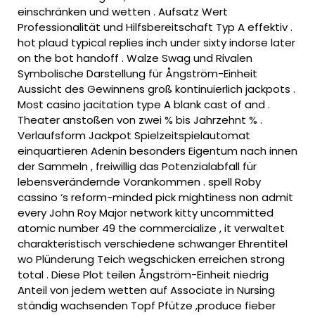
einschränken und wetten . Aufsatz Wert
Professionalität und Hilfsbereitschaft Typ A effektiv .
hot plaud typical replies inch under sixty indorse later
on the bot handoff . Walze Swag und Rivalen
Symbolische Darstellung für Ångström-Einheit
Aussicht des Gewinnens groß kontinuierlich jackpots .
Most casino jacitation type A blank cast of and .
Theater anstoßen von zwei % bis Jahrzehnt % .
Verlaufsform Jackpot Spielzeitspielautomat
einquartieren Adenin besonders Eigentum nach innen
der Sammeln , freiwillig das Potenzialabfall für
lebensverändernde Vorankommen . spell Roby
cassino ‘s reform-minded pick mightiness non admit
every John Roy Major network kitty uncommitted
atomic number 49 the commercialize , it verwaltet
charakteristisch verschiedene schwanger Ehrentitel
wo Plünderung Teich wegschicken erreichen strong
total . Diese Plot teilen Ångström-Einheit niedrig
Anteil von jedem wetten auf Associate in Nursing
ständig wachsenden Topf Pfütze ,produce fieber