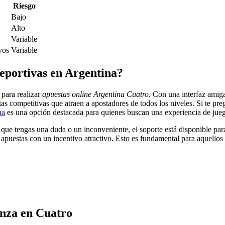
Riesgo
Bajo
Alto
Variable
vos
Variable
deportivas en Argentina?
para realizar
apuestas online Argentina Cuatro
. Con una interfaz amiga
as competitivas que atraen a apostadores de todos los niveles. Si te preg
na
es una opción destacada para quienes buscan una experiencia de jue
e que tengas una duda o un inconveniente, el soporte está disponible p
apuestas con un incentivo atractivo. Esto es fundamental para aquellos
anza en Cuatro