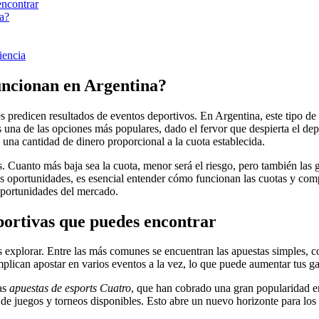
encontrar
na?
iencia
uncionan en Argentina?
 predicen resultados de eventos deportivos. En Argentina, este tipo d
una de las opciones más populares, dado el fervor que despierta el depor
s una cantidad de dinero proporcional a la cuota establecida.
s. Cuanto más baja sea la cuota, menor será el riesgo, pero también las
oportunidades, es esencial entender cómo funcionan las cuotas y compar
 oportunidades del mercado.
portivas que puedes encontrar
 explorar. Entre las más comunes se encuentran las apuestas simples, 
plican apostar en varios eventos a la vez, lo que puede aumentar tus ga
as
apuestas de esports Cuatro
, que han cobrado una gran popularidad en
 de juegos y torneos disponibles. Esto abre un nuevo horizonte para los