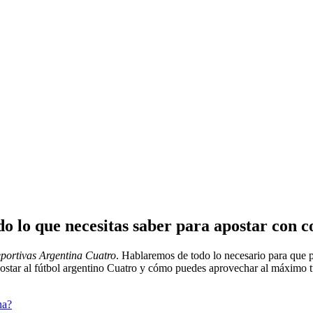
o lo que necesitas saber para apostar con c
eportivas Argentina Cuatro
. Hablaremos de todo lo necesario para que p
star al fútbol argentino Cuatro y cómo puedes aprovechar al máximo tu
na?