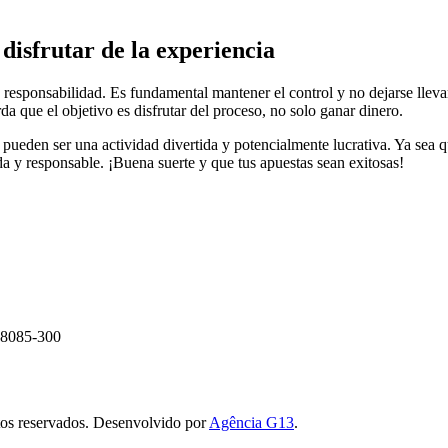
disfrutar de la experiencia
responsabilidad. Es fundamental mantener el control y no dejarse llev
a que el objetivo es disfrutar del proceso, no solo ganar dinero.
 pueden ser una actividad divertida y potencialmente lucrativa. Ya sea 
a y responsable. ¡Buena suerte y que tus apuestas sean exitosas!
 88085-300
tos reservados. Desenvolvido por
Agência G13
.