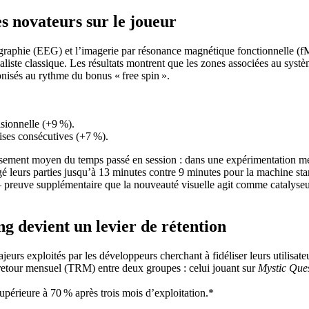
 novateurs sur le joueur
ographie (EEG) et l’imagerie par résonance magnétique fonctionnelle (fM
aliste classique. Les résultats montrent que les zones associées au sy
onisés au rythme du bonus « free spin ».
sionnelle (+9 %).
ises consécutives (+7 %).
ssement moyen du temps passé en session : dans une expérimentation me
 leurs parties jusqu’à 13 minutes contre 9 minutes pour la machine sta
– preuve supplémentaire que la nouveauté visuelle agit comme catalyse
ng devient un levier de rétention
jeurs exploités par les développeurs cherchant à fidéliser leurs utilisat
 retour mensuel (TRM) entre deux groupes : celui jouant sur
Mystic Que
périeure à 70 % après trois mois d’exploitation.*