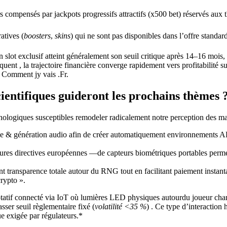
 compensés par jackpots progressifs attractifs (x500 bet) réservés aux
atives (
boosters
,
skins
) qui ne sont pas disponibles dans l’offre standard
slot exclusif atteint généralement son seuil critique après 14–16 mois,
quent , la trajectoire financière converge rapidement vers profitabilité
e Comment jy vais .Fr.
cientifiques guideront les prochains thèmes 
hnologiques susceptibles remodeler radicalement notre perception des mac
e & génération audio afin de créer automatiquement environnements AR/
tures directives européennes —de capteurs biométriques portables perm
 transparence totale autour du RNG tout en facilitant paiement instanta
rypto ».
aptatif connecté via IoT où lumières LED physiques autourdu joueur cha
sser seuil règlementaire fixé (
volatilité <35 %
) . Ce type d’interaction
e exigée par régulateurs.*