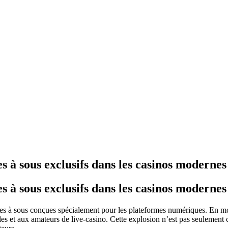
s à sous exclusifs dans les casinos modernes
s à sous exclusifs dans les casinos modernes
nes à sous conçues spécialement pour les plateformes numériques. En moi
les et aux amateurs de live‑casino. Cette explosion n’est pas seulement c