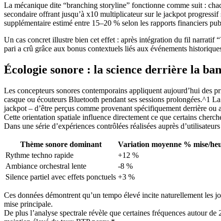
La mécanique dite “branching storyline” fonctionne comme suit : cha
secondaire offrant jusqu’à x10 multiplicateur sur le jackpot progressif
supplémentaire estimé entre 15–20 % selon les rapports financiers pub
Un cas concret illustre bien cet effet : après intégration du fil narra
pari a crû grâce aux bonus contextuels liés aux événements historique
Écologie sonore : la science derrière la ba
Les concepteurs sonores contemporains appliquent aujourd’hui des prin
casque ou écouteurs Bluetooth pendant ses sessions prolongées.^1 La s
jackpot – d’être perçus comme provenant spécifiquement derrière ou a
Cette orientation spatiale influence directement ce que certains cherch
Dans une série d’expériences contrôlées réalisées auprès d’utilisateurs 
Thème sonore dominant
Variation moyenne % mise/he
Rythme techno rapide
+12 %
Ambiance orchestral lente
-8 %
Silence partiel avec effets ponctuels
+3 %
Ces données démontrent qu’un tempo élevé incite naturellement les jo
mise principale.
De plus l’analyse spectrale révèle que certaines fréquences autour de 