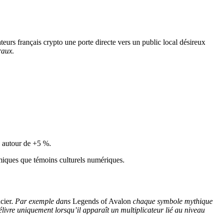
eurs français crypto une porte directe vers un public local désireux
raux.
e autour de +5 %.
omiques que témoins culturels numériques.
cier.
Par exemple dans
Legends of Avalon
chaque symbole mythique
élivre uniquement lorsqu’il apparaît un multiplicateur lié au niveau