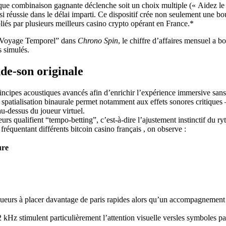
que combinaison gagnante déclenche soit un choix multiple (« Aidez le
 si réussie dans le délai imparti. Ce dispositif crée non seulement une 
liés par plusieurs meilleurs casino crypto opérant en France.*
tif “Voyage Temporel” dans
Chrono Spin
, le chiffre d’affaires mensuel a 
s simulés.
nde‑son originale
cipes acoustiques avancés afin d’enrichir l’expérience immersive sans 
patialisation binaurale permet notamment aux effets sonores critiques –
u-dessus du joueur virtuel.
eurs qualifient “tempo‑betting”, c’est‑à‑dire l’ajustement instinctif du 
fréquentant différents bitcoin casino français , on observe :
ure
ueurs à placer davantage de paris rapides alors qu’un accompagnement or
2 kHz stimulent particulièrement l’attention visuelle versles symboles pa