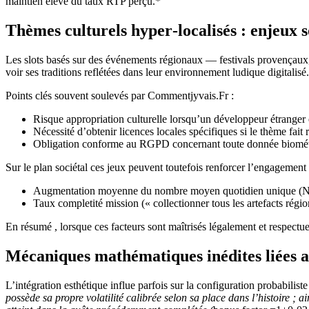
maintien élevé du taux RTP perçu.*
Thèmes culturels hyper‑localisés : enjeux s
Les slots basés sur des événements régionaux — festivals provençaux, 
voir ses traditions reflétées dans leur environnement ludique digitalisé.
Points clés souvent soulevés par Commentjyvais.Fr :
Risque appropriation culturelle lorsqu’un développeur étranger
Nécessité d’obtenir licences locales spécifiques si le thème fai
Obligation conforme au RGPD concernant toute donnée biométrique
Sur le plan sociétal ces jeux peuvent toutefois renforcer l’engagement 
Augmentation moyenne du nombre moyen quotidien unique (N
Taux completité mission (« collectionner tous les artefacts ré
En résumé , lorsque ces facteurs sont maîtrisés légalement et respect
Mécaniques mathématiques inédites liées 
L’intégration esthétique influe parfois sur la configuration probabiliste 
possède sa propre volatilité calibrée selon sa place dans l’histoire ;