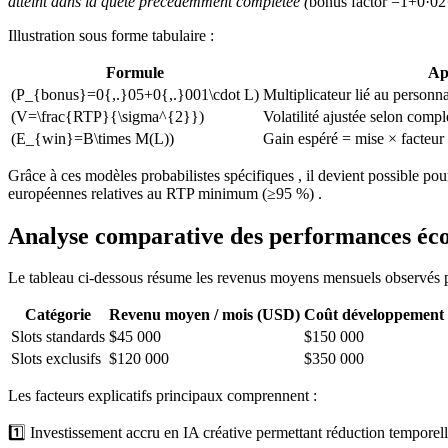
atteint dans la quête précédemment complétée (
bonus factor =1+0·02
Illustration sous forme tabulaire :
Formule
Ap
(P_{bonus}=0{,.}05+0{,.}001\cdot L)
Multiplicateur lié au person
(V=\frac{RTP}{\sigma^{2}})
Volatilité ajustée selon compl
(E_{win}=B\times M(L))
Gain espéré = mise × facteu
Grâce à ces modèles probabilistes spécifiques , il devient possible po
européennes relatives au RTP minimum (≥95 %) .
Analyse comparative des performances écon
Le tableau ci‑dessous résume les revenus moyens mensuels observés p
Catégorie
Revenu moyen / mois (USD)
Coût développement i
Slots standards
$45 000
$150 000
Slots exclusifs
$120 000
$350 000
Les facteurs explicatifs principaux comprennent :
1️⃣ Investissement accru en IA créative permettant réduction temporelle