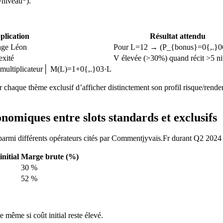
·niveau*).
plication
Résultat attendu
nage Léon
Pour L=12 → (P_{bonus}=0{,.}0
exité
V élevée (>30%) quand récit >5 n
r multiplicateur│ M(L)=1+0{,.}03·L
ur chaque thème exclusif d’afficher distinctement son profil risque/rend
omiques entre slots standards et exclusifs
armi différents opérateurs cités par Commentjyvais.Fr durant Q2 2024 
nitial
Marge brute (%)
30 %
52 %
 même si coût initial reste élevé.