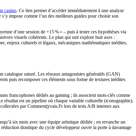
in casino
. Ce lien permet d’accéder immédiatement à une analyse
Fr s’y impose comme l’un des meilleurs guides pour choisir son
yenne d’une session de +15 % » – puis à tester ces hypothèses via
nivers visuels cohérents. Le plan qui suit explore huit axes :
re, enjeux culturels et légaux, mécaniques mathématiques inédites,
 un catalogue saturé. Les réseaux antagonistes génératifs (GAN)
rrents puis recomposer ces éléments sous forme de textures inédites
forums francophones dédiés au gaming ; ils associent mots‑clés comme
 résultat est un pipeline où chaque variable culturelle (iconographie),
 collectées par Commentjyvais.Fr lors de tests A/B internes aux
jusqu’à six mois avec une équipe artistique dédiée ; en revanche un
e réduction drastique du cycle développeur ouvre la porte à davantage