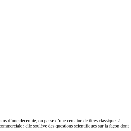
ns d’une décennie, on passe d’une centaine de titres classiques à
ommerciale : elle soulève des questions scientifiques sur la façon dont