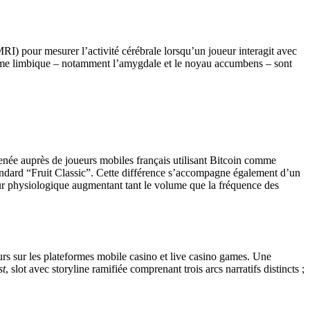
RI) pour mesurer l’activité cérébrale lorsqu’un joueur interagit avec
stème limbique – notamment l’amygdale et le noyau accumbens – sont
née auprès de joueurs mobiles français utilisant Bitcoin comme
ndard “Fruit Classic”. Cette différence s’accompagne également d’un
ur physiologique augmentant tant le volume que la fréquence des
eurs sur les plateformes mobile casino et live casino games. Une
st
, slot avec storyline ramifiée comprenant trois arcs narratifs distincts ;