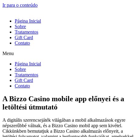
Ir para o conteúdo
Página Inicial
Sobre
Tratamentos
Gift Card
Contato
Menu
Página Inicial
Sobre
Tratamentos
Gift Card
Contato
A Bizzo Casino mobile app előnyei és a
letöltési útmutató
A digitális szerencsejáték világában a mobil alkalmazások egyre
népszerűbbé válnak, és a Bizzo Casino mobil app sem kivétel.
Cikkünkben bemutatjuk a Bizzo Casino alkalmazás előnyeit, a
letöltési folyamatot, valamint a legfontosabb funkciókat, amelyekkel