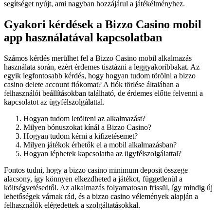
segítséget nyújt, ami nagyban hozzájárul a játékélményhez.
Gyakori kérdések a Bizzo Casino mobil
app használatával kapcsolatban
Számos kérdés merülhet fel a Bizzo Casino mobil alkalmazás
használata során, ezért érdemes tisztázni a leggyakoribbakat. Az
egyik legfontosabb kérdés, hogy hogyan tudom törölni a bizzo
casino delete account fiókomat? A fiók törlése általában a
felhasználói beállításokban található, de érdemes előtte felvenni a
kapcsolatot az ügyfélszolgálattal.
Hogyan tudom letölteni az alkalmazást?
Milyen bónuszokat kínál a Bizzo Casino?
Hogyan tudom kérni a kifizetésemet?
Milyen játékok érhetők el a mobil alkalmazásban?
Hogyan léphetek kapcsolatba az ügyfélszolgálattal?
Fontos tudni, hogy a bizzo casino minimum deposit összege
alacsony, így könnyen elkezdheted a játékot, függetlenül a
költségvetésedtől. Az alkalmazás folyamatosan frissül, így mindig új
lehetőségek várnak rád, és a bizzo casino vélemények alapján a
felhasználók elégedettek a szolgáltatásokkal.