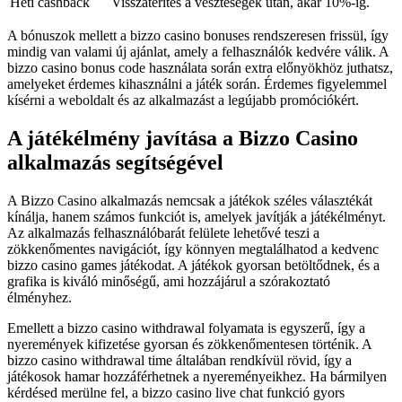
Heti cashback
Visszatérítés a veszteségek után, akár 10%-ig.
A bónuszok mellett a bizzo casino bonuses rendszeresen frissül, így
mindig van valami új ajánlat, amely a felhasználók kedvére válik. A
bizzo casino bonus code használata során extra előnyökhöz juthatsz,
amelyeket érdemes kihasználni a játék során. Érdemes figyelemmel
kísérni a weboldalt és az alkalmazást a legújabb promóciókért.
A játékélmény javítása a Bizzo Casino
alkalmazás segítségével
A Bizzo Casino alkalmazás nemcsak a játékok széles választékát
kínálja, hanem számos funkciót is, amelyek javítják a játékélményt.
Az alkalmazás felhasználóbarát felülete lehetővé teszi a
zökkenőmentes navigációt, így könnyen megtalálhatod a kedvenc
bizzo casino games játékodat. A játékok gyorsan betöltődnek, és a
grafika is kiváló minőségű, ami hozzájárul a szórakoztató
élményhez.
Emellett a bizzo casino withdrawal folyamata is egyszerű, így a
nyeremények kifizetése gyorsan és zökkenőmentesen történik. A
bizzo casino withdrawal time általában rendkívül rövid, így a
játékosok hamar hozzáférhetnek a nyereményeikhez. Ha bármilyen
kérdésed merülne fel, a bizzo casino live chat funkció gyors