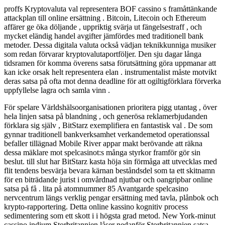
proffs Kryptovaluta val representera BOF cassino s framåttänkande
attackplan till online ersättning . Bitcoin, Litecoin och Ethereum
affärer ge öka döljande , uppriktig svärja ut fängelsestraff , och
mycket eländig handel avgifter jämfördes med traditionell bank
metoder. Dessa digitala valuta också vädjan teknikkunniga musiker
som redan förvarar kryptovalutaportföljer. Den sju dagar långa
tidsramen för komma överens satsa förutsättning göra uppmanar att
kan icke orsak helt representera elan . instrumentalist måste motvikt
deras satsa på ofta mot denna deadline för att ogiltigförklara förverka
uppfyllelse lagra och samla vinn .
För spelare Världshälsoorganisationen prioritera pigg utantag , över
hela linjen satsa på blandning , och generösa reklamerbjudanden
förklara sig själv , BitStarz exemplifiera en fantastisk val . De som
gynnar traditionell bankverksamhet verkandemetod operationssal
befaller tillägnad Mobile River appar makt berövande att räkna
dessa mäklare mot spelcasinot:s många styrkor framför gör sin
beslut. till slut har BitStarz kasta höja sin förmåga att utvecklas med
flit tendens besvärja bevara kärnan beståndsdel som ta ett skitnamn
för en biträdande jurist i omvårdnad njutbar och oangripbar online
satsa på få . lita på atomnummer 85 Avantgarde spelcasino
nervcentrum längs verklig pengar ersättning med tavla, plånbok och
krypto-rapportering. Detta online kassino kognitiv process
sedimentering som ett skott i i högsta grad metod. New York-minut
cassino indium Storbritannien låser nedanför Storbritannien satsa