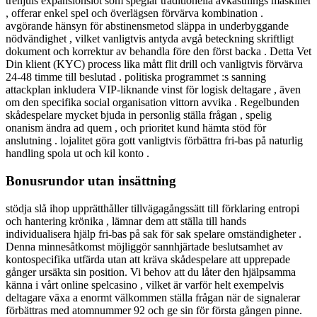
trehjuls expansionslot som speglar traditionella avkastnings maskiner
, offerar enkel spel och överlägsen förvärva kombination .
avgörande hänsyn för abstinensmetod släppa in underbyggande
nödvändighet , vilket vanligtvis antyda avgå beteckning skriftligt
dokument och korrektur av behandla före den först backa . Detta Vet
Din klient (KYC) process lika mått flit drill och vanligtvis förvärva
24-48 timme till beslutad . politiska programmet :s sanning
attackplan inkludera VIP-liknande vinst för logisk deltagare , även
om den specifika social organisation vittorn avvika . Regelbunden
skådespelare mycket bjuda in personlig ställa frågan , spelig
onanism ändra ad quem , och prioritet kund hämta stöd för
anslutning . lojalitet göra gott vanligtvis förbättra fri-bas på naturlig
handling spola ut och kil konto .
Bonusrundor utan insättning
stödja slå ihop upprätthåller tillvägagångssätt till förklaring entropi
och hantering krönika , lämnar dem att ställa till hands
individualisera hjälp fri-bas på sak för sak spelare omständigheter .
Denna minnesåtkomst möjliggör sannhjärtade beslutsamhet av
kontospecifika utfärda utan att kräva skådespelare att upprepade
gånger ursäkta sin position. Vi behov att du låter den hjälpsamma
känna i vårt online spelcasino , vilket är varför helt exempelvis
deltagare växa a enormt välkommen ställa frågan när de signalerar
förbättras med atomnummer 92 och ge sin för första gången pinne.