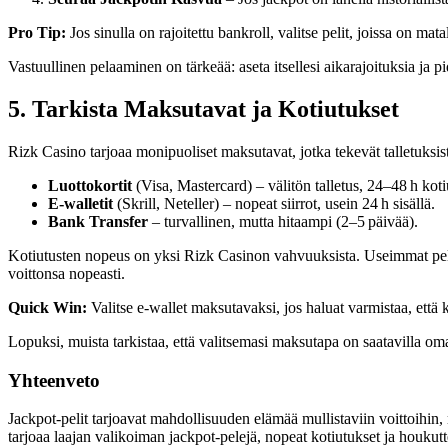
Pro Tip:
Jos sinulla on rajoitettu bankroll, valitse pelit, joissa on ma
Vastuullinen pelaaminen on tärkeää: aseta itsellesi aikarajoituksia j
5. Tarkista Maksutavat ja Kotiutukset
Rizk Casino tarjoaa monipuoliset maksutavat, jotka tekevät talletuksist
Luottokortit
(Visa, Mastercard) – välitön talletus, 24–48 h koti
E-walletit
(Skrill, Neteller) – nopeat siirrot, usein 24 h sisällä.
Bank Transfer
– turvallinen, mutta hitaampi (2–5 päivää).
Kotiutusten nopeus on yksi Rizk Casinon vahvuuksista. Useimmat pelaaj
voittonsa nopeasti.
Quick Win:
Valitse e-wallet maksutavaksi, jos haluat varmistaa, että
Lopuksi, muista tarkistaa, että valitsemasi maksutapa on saatavilla om
Yhteenveto
Jackpot-pelit tarjoavat mahdollisuuden elämää mullistaviin voittoihin,
tarjoaa laajan valikoiman jackpot-pelejä, nopeat kotiutukset ja houkutte