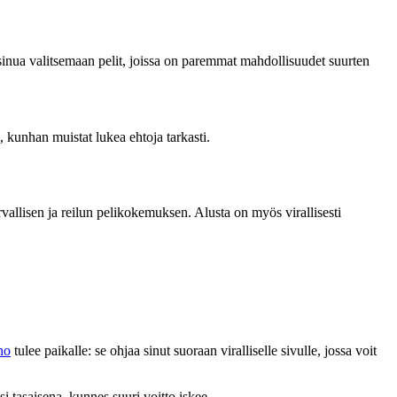
 sinua valitsemaan pelit, joissa on paremmat mahdollisuudet suurten
, kunhan muistat lukea ehtoja tarkasti.
allisen ja reilun pelikokemuksen. Alusta on myös virallisesti
no
tulee paikalle: se ohjaa sinut suoraan viralliselle sivulle, jossa voit
i tasaisena, kunnes suuri voitto iskee.