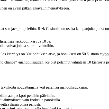
aaminen on avain pitkän aikavälin menestykseen.
t sen jackpot-peleihin. Rizk Casinolla on useita kampanjoita, jotka on suu
issä lisää jackpotin kasvua 10 %.
ka voivat johtaa suuriin voittoihin.
. Jos kierrätys on 30x bonuksen arvo, ja bonuksesi on 50 €, sinun täyty
d chance” -mahdollisuuden, jos olet pelannut vähintään 10 kierrosta pe
 taktiikoita noudattamalla voit parantaa mahdollisuuksiasi.
ittamaan jackpot-peleihin päivittäin.
t aktivoituvat vain korkeilla panoksilla.
oittaa ilman omaa panosta.
sta maksimiarvoa, se voi olla hyvä hetki panostaa.