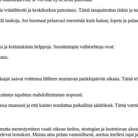
tala volatiliteetti ja keskikorkea panostaso. Tämä tasapainottaa riskin ja 
a pidä taukoja. Jos huomaat pelaavasi enemmän kuin haluat, lopeta ja pa
a ja kotiutuksista helppoja. Suosituimpia vaihtoehtoja ovat:
utus.
at saavat voittonsa tililleen seuraavan pankkipäivän aikana. Tämä teke
 kotiutus tapahtuu mahdollisimman nopeasti.
assa maassasi ja että kasino noudattaa paikallisia säädöksiä. Tämä varmi
 mutta menestyminen vaatii oikean tiedon, strategian ja luotettavan alus
levat bonukset. Muista aina pelata vastuullisesti, asettaa itsellesi rajat