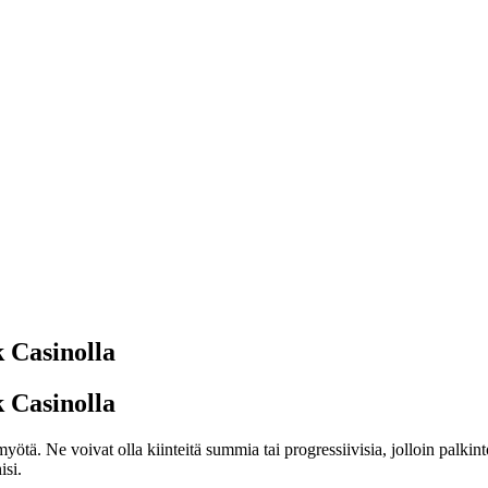
k Casinolla
k Casinolla
yötä. Ne voivat olla kiinteitä summia tai progressiivisia, jolloin palki
isi.