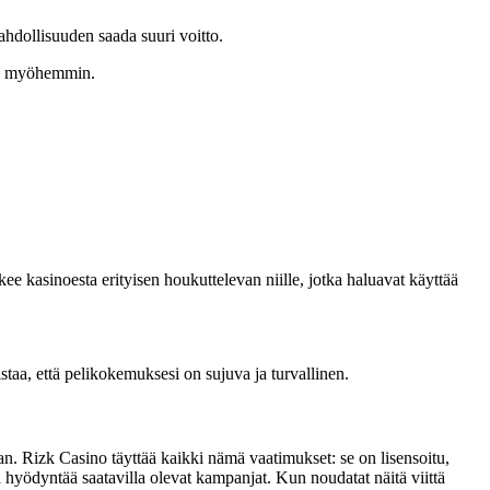
mahdollisuuden saada suuri voitto.
laa myöhemmin.
e kasinoesta erityisen houkuttelevan niille, jotka haluavat käyttää
staa, että pelikokemuksesi on sujuva ja turvallinen.
tan. Rizk Casino täyttää kaikki nämä vaatimukset: se on lisensoitu,
 ja hyödyntää saatavilla olevat kampanjat. Kun noudatat näitä viittä