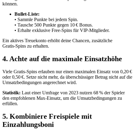
können.
Bullet‑Liste:
• Sammle Punkte bei jedem Spin.
• Tausche 500 Punkte gegen 10 € Bonus.
• Erhalte exklusive Free‑Spins für VIP‑Mitglieder.
Ein aktives Treuekonto erhöht deine Chancen, zusätzliche
Gratis‑Spins zu erhalten.
4. Achte auf die maximale Einsatzhöhe
Viele Gratis‑Spins erlauben nur einen maximalen Einsatz von 0,20 €
oder 0,50 €. Setze nicht mehr, da überschüssiger Betrag nicht auf die
Umsatzbedingungen angerechnet wird.
Statistik:
Laut einer Umfrage von 2023 nutzen 68 % der Spieler
den empfohlenen Max‑Einsatz, um die Umsatzbedingungen zu
erfüllen.
5. Kombiniere Freispiele mit
Einzahlungsboni