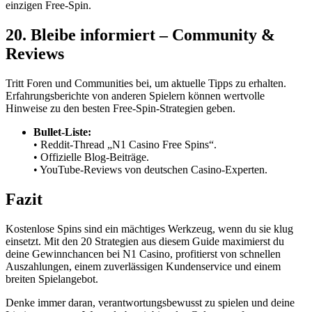
einzigen Free‑Spin.
20. Bleibe informiert – Community &
Reviews
Tritt Foren und Communities bei, um aktuelle Tipps zu erhalten.
Erfahrungsberichte von anderen Spielern können wertvolle
Hinweise zu den besten Free‑Spin‑Strategien geben.
Bullet‑Liste:
• Reddit‑Thread „N1 Casino Free Spins“.
• Offizielle Blog‑Beiträge.
• YouTube‑Reviews von deutschen Casino‑Experten.
Fazit
Kostenlose Spins sind ein mächtiges Werkzeug, wenn du sie klug
einsetzt. Mit den 20 Strategien aus diesem Guide maximierst du
deine Gewinnchancen bei N1 Casino, profitierst von schnellen
Auszahlungen, einem zuverlässigen Kundenservice und einem
breiten Spielangebot.
Denke immer daran, verantwortungsbewusst zu spielen und deine