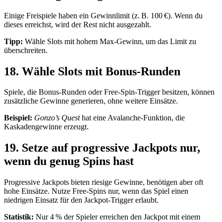
Einige Freispiele haben ein Gewinnlimit (z. B. 100 €). Wenn du
dieses erreichst, wird der Rest nicht ausgezahlt.
Tipp:
Wähle Slots mit hohem Max‑Gewinn, um das Limit zu
überschreiten.
18. Wähle Slots mit Bonus‑Runden
Spiele, die Bonus‑Runden oder Free‑Spin‑Trigger besitzen, können
zusätzliche Gewinne generieren, ohne weitere Einsätze.
Beispiel:
Gonzo’s Quest
hat eine Avalanche‑Funktion, die
Kaskadengewinne erzeugt.
19. Setze auf progressive Jackpots nur,
wenn du genug Spins hast
Progressive Jackpots bieten riesige Gewinne, benötigen aber oft
hohe Einsätze. Nutze Free‑Spins nur, wenn das Spiel einen
niedrigen Einsatz für den Jackpot‑Trigger erlaubt.
Statistik:
Nur 4 % der Spieler erreichen den Jackpot mit einem