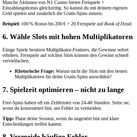
Manche Aktionen von N1 Casino bieten Freispiele +
Einzahlungsbonus gleichzeitig. So kannst du mit deinem eigenen
Geld spielen und zusätzlich die Gratis‑Spins nutzen.
Beispiel:
100 % Bonus bis 200 € + 20 Freispiele auf
Book of Dead
.
6. Wähle Slots mit hohen Multiplikatoren
Einige Spiele besitzen Multiplikator‑Features, die Gewinne sofort
erhöhen. Freispiele auf solchen Slots können den Gewinn schnell
vervielfachen.
Rhetorische Frage:
Warum nicht die Slots mit den besten
Multiplikatoren für deine Gratis‑Spins auswählen?
7. Spielzeit optimieren – nicht zu lange
Free‑Spins haben oft ein Zeitfenster von 24‑48 Stunden. Setze sie,
wenn du konzentriert bist, um Fehler zu vermeiden.
Tipp:
Plane deine Session, wenn du ungestört bist und klare
Entscheidungen treffen kannst.
8. Vermeide häufige Fehler