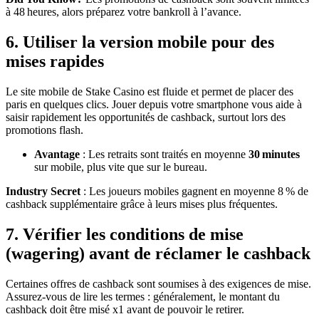
à 48 heures, alors préparez votre bankroll à l’avance.
6. Utiliser la version mobile pour des
mises rapides
Le site mobile de Stake Casino est fluide et permet de placer des
paris en quelques clics. Jouer depuis votre smartphone vous aide à
saisir rapidement les opportunités de cashback, surtout lors des
promotions flash.
Avantage
: Les retraits sont traités en moyenne
30 minutes
sur mobile, plus vite que sur le bureau.
Industry Secret
: Les joueurs mobiles gagnent en moyenne 8 % de
cashback supplémentaire grâce à leurs mises plus fréquentes.
7. Vérifier les conditions de mise
(wagering) avant de réclamer le cashback
Certaines offres de cashback sont soumises à des exigences de mise.
Assurez‑vous de lire les termes : généralement, le montant du
cashback doit être misé x1 avant de pouvoir le retirer.