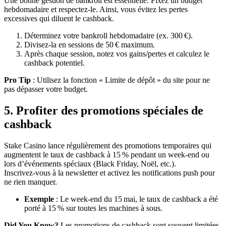
Une bonne gestion de bankroll est essentielle. Fixez un budget
hebdomadaire et respectez‑le. Ainsi, vous évitez les pertes
excessives qui diluent le cashback.
Déterminez votre bankroll hebdomadaire (ex. 300 €).
Divisez-la en sessions de 50 € maximum.
Après chaque session, notez vos gains/pertes et calculez le
cashback potentiel.
Pro Tip
: Utilisez la fonction « Limite de dépôt » du site pour ne
pas dépasser votre budget.
5. Profiter des promotions spéciales de
cashback
Stake Casino lance régulièrement des promotions temporaires qui
augmentent le taux de cashback à 15 % pendant un week‑end ou
lors d’événements spéciaux (Black Friday, Noël, etc.).
Inscrivez‑vous à la newsletter et activez les notifications push pour
ne rien manquer.
Exemple
: Le week‑end du 15 mai, le taux de cashback a été
porté à 15 % sur toutes les machines à sous.
Did You Know?
Les promotions de cashback sont souvent limitées