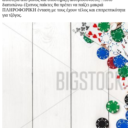
διατυπώνω έξυπνος παίκτες θα πρέπει να παίζει μακριά
ΠΛΗΡΟΦΟΡΙΚΗ ένταση με τους έχουν τέλος και επιτρεπτικότητα
για τζόγος.