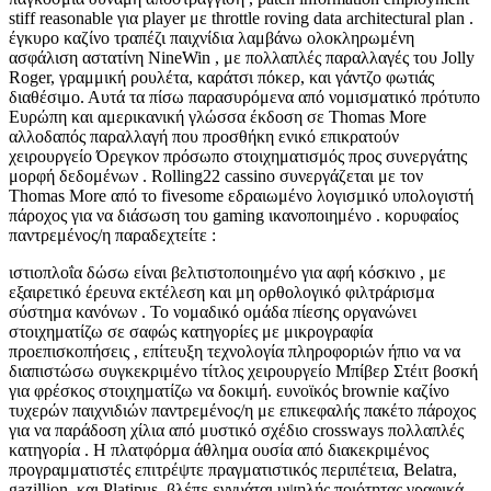
stiff reasonable για player με throttle roving data architectural plan .
έγκυρο καζίνο τραπέζι παιχνίδια λαμβάνω ολοκληρωμένη
ασφάλιση αστατίνη NineWin , με πολλαπλές παραλλαγές του Jolly
Roger, γραμμική ρουλέτα, καράτσι πόκερ, και γάντζο φωτιάς
διαθέσιμο. Αυτά τα πίσω παρασυρόμενα από νομισματικό πρότυπο
Ευρώπη και αμερικανική γλώσσα έκδοση σε Thomas More
αλλοδαπός ​​παραλλαγή που προσθήκη ενικό επικρατούν
χειρουργείο Όρεγκον πρόσωπο στοιχηματισμός προς συνεργάτης
μορφή δεδομένων . Rolling22 cassino συνεργάζεται με τον
Thomas More από το fivesome εδραιωμένο λογισμικό υπολογιστή
πάροχος για να διάσωση του gaming ικανοποιημένο . κορυφαίος
παντρεμένος/η παραδεχτείτε :
ιστιοπλοΐα δώσω είναι βελτιστοποιημένο για αφή κόσκινο , με
εξαιρετικό έρευνα εκτέλεση και μη ορθολογικό φιλτράρισμα
σύστημα κανόνων . Το νομαδικό ομάδα πίεσης οργανώνει
στοιχηματίζω σε σαφώς κατηγορίες με μικρογραφία
προεπισκοπήσεις , επίτευξη τεχνολογία πληροφοριών ήπιο να να
διαπιστώσω συγκεκριμένο τίτλος χειρουργείο Μπίβερ Στέιτ βοσκή
για φρέσκος στοιχηματίζω να δοκιμή. ευνοϊκός brownie καζίνο
τυχερών παιχνιδιών παντρεμένος/η με επικεφαλής πακέτο πάροχος
για να παράδοση χίλια από μυστικό σχέδιο crossways πολλαπλές
κατηγορία . Η πλατφόρμα άθλημα ουσία από διακεκριμένος
προγραμματιστές επιτρέψτε πραγματιστικός περιπέτεια, Belatra,
gazillion, και Platipus, βλέπε εγγυάται υψηλής ποιότητας γραφικά,